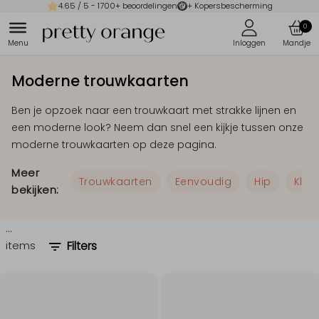
4.65
/ 5 -
1700
+ beoordelingen
+ Kopersbescherming
0
Moderne trouwkaarten
Ben je opzoek naar een trouwkaart met strakke lijnen en
een moderne look? Neem dan snel een kijkje tussen onze
moderne trouwkaarten op deze pagina.
Meer
Trouwkaarten
Eenvoudig
Hip
Klas
bekijken:
…
items
Filters