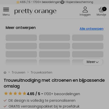
4.65
/ 5 -
1700
+ beoordelingen
+ Kopersbescherming
0
Meer ontwerpen
Alle ontwerpen
Meer
Trouwen
Trouwkaarten
Trouwuitnodiging met citroenen en bijpassende
omslag
4.65
/ 5
-
1700
+ beoordelingen
Dit design is
volledig te personaliseren
GRATIS verrassingspakket
bij 1e proefdruk