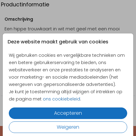
Productinformatie
Omschrijving
Een hippe trouwkaart in wit met geel met een mooi
design van citroenen, die ook op de bijpassende
Deze website maakt gebruik van cookies
omslag terugkomen.
Wij gebruiken cookies en vergelijkbare technieken om
Designer
een betere gebruikerservaring te bieden, ons
Stijlvolle Trouwkaarten
websiteverkeer en onze prestaties te analyseren en
voor marketing- en sociale mediadoeleinden (het
Collectie
weergeven van gepersonaliseerde advertenties).
Trouwkaarten
Je kunt je toestemming altijd wijzigen of intrekken op
de pagina met
ons cookiebeleid
.
Accepteren
Weigeren