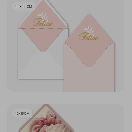
14 X 14 CM
12X18CM