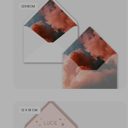
12X18CM
12 X 18 CM