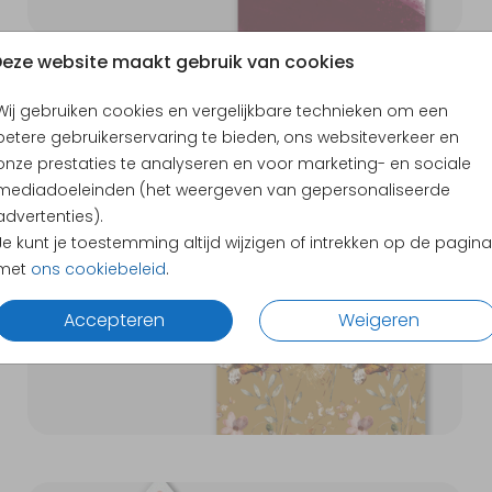
eze website maakt gebruik van cookies
Wij gebruiken cookies en vergelijkbare technieken om een
12X18CM
betere gebruikerservaring te bieden, ons websiteverkeer en
onze prestaties te analyseren en voor marketing- en sociale
mediadoeleinden (het weergeven van gepersonaliseerde
advertenties).
Je kunt je toestemming altijd wijzigen of intrekken op de pagina
met
ons cookiebeleid
.
Accepteren
Weigeren