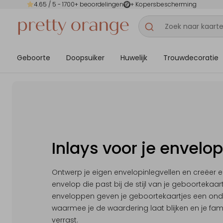
4.65
/ 5 -
1700
+ beoordelingen
+ Kopersbescherming
Geboorte
Doopsuiker
Huwelijk
Trouwdecoratie
Inlays voor je envelo
Ontwerp je eigen envelopinlegvellen en creëer 
envelop die past bij de stijl van je geboortekaar
enveloppen geven je geboortekaartjes een onde
waarmee je de waardering laat blijken en je fami
verrast.