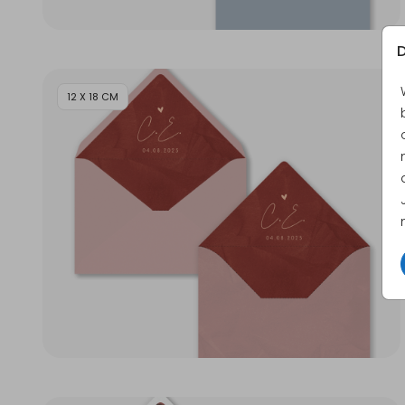
D
12 X 18 CM