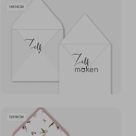
14X14CM
12X18CM