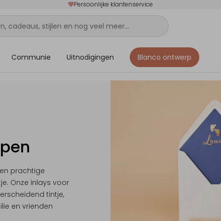
Persoonlijke klantenservice
Communie
Uitnodigingen
Blanco ontwerp
ppen
een prachtige
tje. Onze inlays voor
rscheidend tintje,
lie en vrienden