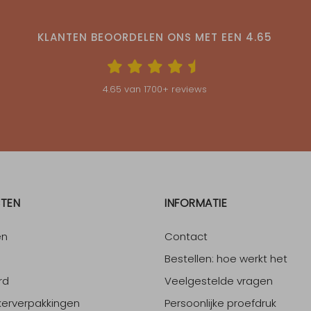
KLANTEN BEOORDELEN ONS MET EEN
4.65
4.65
van
1700
+ reviews
TEN
INFORMATIE
en
Contact
Bestellen: hoe werkt het
rd
Veelgestelde vragen
erverpakkingen
Persoonlijke proefdruk