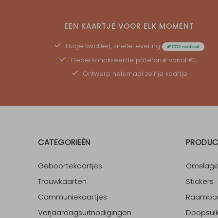
EEN KAARTJE VOOR ELK MOMENT
Hoge kwaliteit, snelle levering
Gepersonaliseerde
proefdruk
vanaf €1,-
Ontwerp helemaal zelf je kaartje
CATEGORIEËN
PRODUC
Geboortekaartjes
Omslag
Trouwkaarten
Stickers
Communiekaartjes
Raambo
Verjaardagsuitnodigingen
Doopsuik