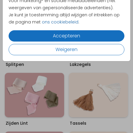
voor marketing- en sociale mediadoeleinden (het
Houten Elementjes
Elastisch & Suède Koord
weergeven van gepersonaliseerde advertenties).
Je kunt je toestemming altijd wijzigen of intrekken op
de pagina met
ons cookiebeleid
.
Accepteren
Weigeren
Splitpen
Lakzegels
Zijden Lint
Tassels