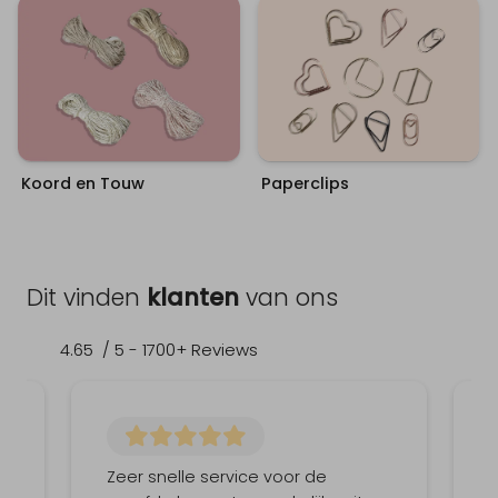
Koord en Touw
Paperclips
Dit vinden
klanten
van ons
4.65
/ 5 -
1700
+ Reviews
Zeer snelle service voor de
H