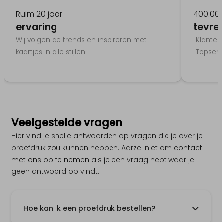
Ruim 20 jaar
400.00
ervaring
tevre
Wij volgen de trends en inspireren met
"Klante
kaartjes in alle stijlen.
"Topservi
Veelgestelde vragen
Hier vind je snelle antwoorden op vragen die je over je
proefdruk zou kunnen hebben. Aarzel niet om
contact
met ons op te nemen
als je een vraag hebt waar je
geen antwoord op vindt.
Hoe kan ik een proefdruk bestellen?