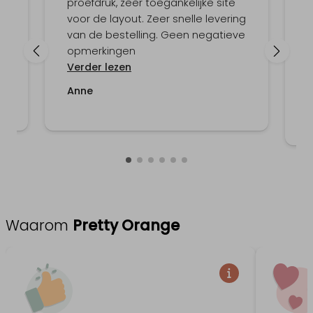
t
proefdruk, zeer toegankelijke site
h
voor de layout. Zeer snelle levering
van de bestelling. Geen negatieve
opmerkingen
g
Verder lezen
d
V
Anne
Waarom
Pretty Orange