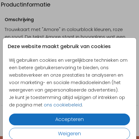
Productinformatie
Omschrijving
Trouwkaart met "Amore" in colourblock kleuren, roze
en rood. De tekst Amore staat in hoogglans wat een
prachtig effect geeft op de trouwkaart. Pas de
Deze website maakt gebruik van cookies
trouwuitnodiging volledig aan in de online editor.
Wij gebruiken cookies en vergelijkbare technieken om
Designer
een betere gebruikerservaring te bieden, ons
Pretty Orange
websiteverkeer en onze prestaties te analyseren en
voor marketing- en sociale mediadoeleinden (het
Collectie
weergeven van gepersonaliseerde advertenties).
Trouwkaarten
Je kunt je toestemming altijd wijzigen of intrekken op
de pagina met
ons cookiebeleid
.
Accepteren
Weigeren