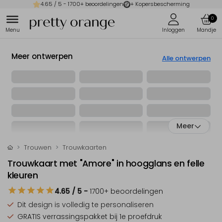
4.65
/ 5 -
1700
+ beoordelingen
+ Kopersbescherming
0
Meer ontwerpen
Alle ontwerpen
Meer
Trouwen
Trouwkaarten
Trouwkaart met "Amore" in hoogglans en felle
kleuren
4.65
/ 5
-
1700
+ beoordelingen
Dit design is
volledig te personaliseren
GRATIS verrassingspakket
bij 1e proefdruk