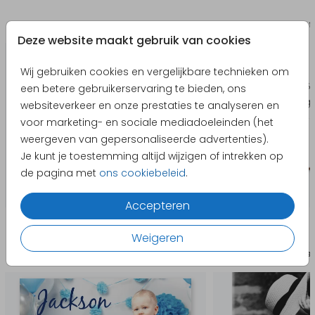
Bedankkaart
Bruilo
Deze website maakt gebruik van cookies
Wij gebruiken cookies en vergelijkbare technieken om
een betere gebruikerservaring te bieden, ons
websiteverkeer en onze prestaties te analyseren en
voor marketing- en sociale mediadoeleinden (het
weergeven van gepersonaliseerde advertenties).
Je kunt je toestemming altijd wijzigen of intrekken op
de pagina met
ons cookiebeleid
.
Accepteren
Producten die hierop lijken
Weigeren
Uitnodiging kinderverjaardag
Keramiek