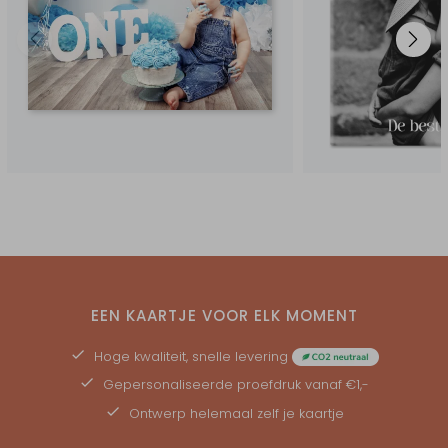
EEN KAARTJE VOOR ELK MOMENT
Hoge kwaliteit, snelle levering
Gepersonaliseerde
proefdruk
vanaf €1,-
Ontwerp helemaal zelf je kaartje