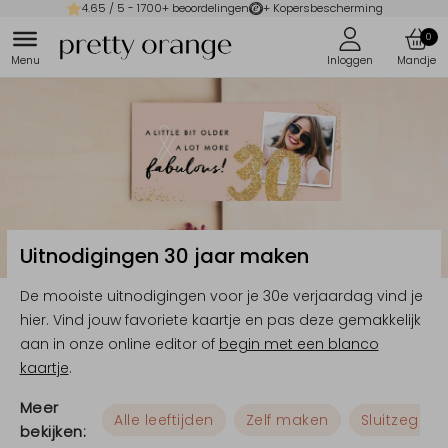
4.65
/ 5 -
1700
+ beoordelingen
+ Kopersbescherming
0
Uitnodigingen 30 jaar maken
De mooiste uitnodigingen voor je 30e verjaardag vind je
hier. Vind jouw favoriete kaartje en pas deze gemakkelijk
aan in onze online editor of
begin met een blanco
kaartje
.
Meer
Alle leeftijden
Zelf maken
Sluitzegels
bekijken: