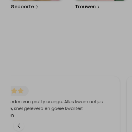
Geboorte
Trouwen
jn tevreden van pretty orange. Alles kwam netjes
t toe, snel geleverd en goeie kwaliteit
r lezen