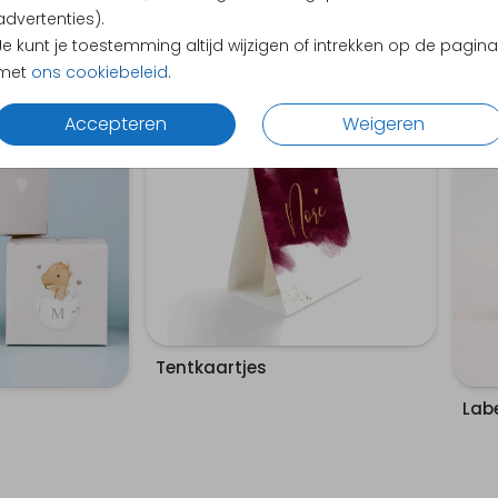
advertenties).
Je kunt je toestemming altijd wijzigen of intrekken op de pagina
met
ons cookiebeleid
.
Accepteren
Weigeren
Tentkaartjes
Labe