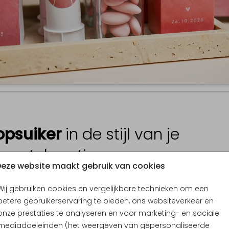
opsuiker
in de stijl van je
oortekaartje
eze website maakt gebruik van cookies
 je suikerbonen, snoepjes, droogbloemen of zeepjes op een stij
Wij gebruiken cookies en vergelijkbare technieken om een
die perfect past bij de sfeer van je geboortekaartje.
betere gebruikerservaring te bieden, ons websiteverkeer en
onze prestaties te analyseren en voor marketing- en sociale
ijk doopsuiker collectie
mediadoeleinden (het weergeven van gepersonaliseerde