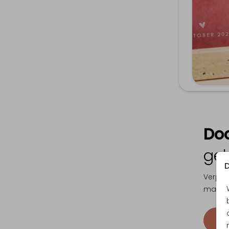
Do
geb
D
Verpak
manier 
Bek