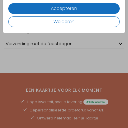
Pocketfolds
Accepteren
Postzegels
Weigeren
Verzending naar het buitenland
Verzending met de feestdagen
EEN KAARTJE VOOR ELK MOMENT
Hoge kwaliteit, snelle levering
Gepersonaliseerde
proefdruk
vanaf €1,-
Ontwerp helemaal zelf je kaartje