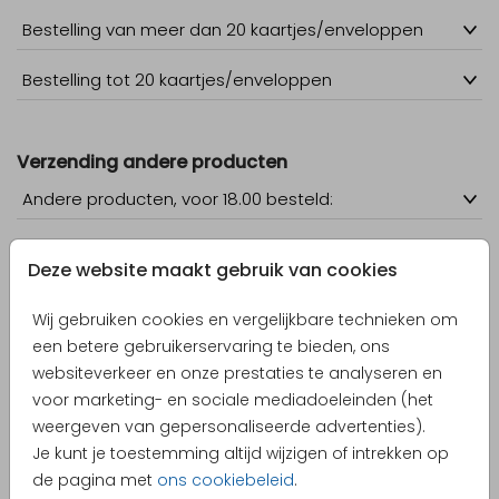
Bestelling van meer dan 20 kaartjes/enveloppen
Bestelling tot 20 kaartjes/enveloppen
Verzending andere producten
Andere producten, voor 18.00 besteld:
Deze website maakt gebruik van cookies
Overige vragen
Verzendkost
Wij gebruiken cookies en vergelijkbare technieken om
een betere gebruikerservaring te bieden, ons
Portokosten per kaartje
websiteverkeer en onze prestaties te analyseren en
voor marketing- en sociale mediadoeleinden (het
Wat als ik niet thuis ben bij aflevering
weergeven van gepersonaliseerde advertenties).
Je kunt je toestemming altijd wijzigen of intrekken op
Pakket niet ontvangen
de pagina met
ons cookiebeleid
.