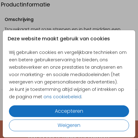
Productinformatie
Omschrijving
Trouwkaart met roze strepen en in het midden een
organische vorm en vrolijke randjes
Deze website maakt gebruik van cookies
Designer
Wij gebruiken cookies en vergelijkbare technieken om
Zo Joann
een betere gebruikerservaring te bieden, ons
websiteverkeer en onze prestaties te analyseren en
Collectie
voor marketing- en sociale mediadoeleinden (het
Trouwkaarten
weergeven van gepersonaliseerde advertenties).
Je kunt je toestemming altijd wijzigen of intrekken op
de pagina met
ons cookiebeleid
.
Accepteren
Weigeren