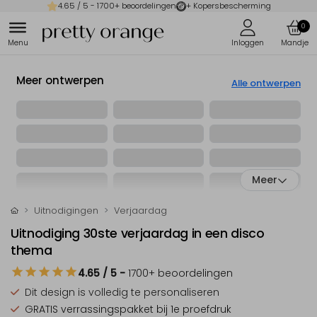
4.65
/ 5 -
1700
+ beoordelingen
+ Kopersbescherming
0
Meer ontwerpen
Alle ontwerpen
Meer
Uitnodigingen
Verjaardag
Uitnodiging 30ste verjaardag in een disco
thema
4.65
/ 5
-
1700
+ beoordelingen
Dit design is
volledig te personaliseren
GRATIS verrassingspakket
bij 1e proefdruk