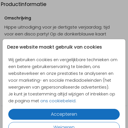
Productinformatie
Omschrijving
Hippe uitnodiging voor je dertigste verjaardag: tijd
voor een disco party! Op de donkerblauwe kaart
staan discobollen in zilver en paars, in het kader kun
Deze website maakt gebruik van cookies
je een eigen foto uploaden. De tekst staat in
holografische folie, dat past perfect bij het
Toon meer
Wij gebruiken cookies en vergelijkbare technieken om
discothema.
een betere gebruikerservaring te bieden, ons
Designer
websiteverkeer en onze prestaties te analyseren en
Pretty Orange
voor marketing- en sociale mediadoeleinden (het
weergeven van gepersonaliseerde advertenties).
Collectie
Je kunt je toestemming altijd wijzigen of intrekken op
Verjaardag
de pagina met
ons cookiebeleid
.
Accepteren
Weigeren