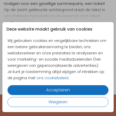
nodigen voor een gezellige summerparty: een ticket!
Op de zacht gekleurde achtergrond staat de tekst in
verschillende typografie in wit, koper en roze. Maak
de kaart naar wens persoonlijk in de online editor.
Toon meer
Deze website maakt gebruik van cookies
Designer
Wij gebruiken cookies en vergelijkbare technieken om
Blijkaartje
een betere gebruikerservaring te bieden, ons
websiteverkeer en onze prestaties te analyseren en
Collectie
voor marketing- en sociale mediadoeleinden (het
Verjaardag
weergeven van gepersonaliseerde advertenties).
Je kunt je toestemming altijd wijzigen of intrekken op
de pagina met
ons cookiebeleid
.
Accepteren
Weigeren
EEN KAARTJE VOOR ELK MOMENT