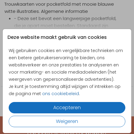
Trouwkaarten voor pocketfold met mooie blauwe
witte illustraties.
Algemene informatie
- Deze set bevat een langwerpige pocketfold,
die je apart moet bestellen. Standaard zijn
alleen kaarten inbegrepen in de set.
Toon meer
Deze website maakt gebruik van cookies
- Je kunt kiezen tussen drie verschillende kleuren
Designer
pocketfolds
: kraftpapier, marineblauw en
Wij gebruiken cookies en vergelijkbare technieken om
lichtgrijs.
Stijlvolle Trouwkaarten
een betere gebruikerservaring te bieden, ons
- Het is niet mogelijk om het formaat of het
websiteverkeer en onze prestaties te analyseren en
Collectie
aantal kaarten in dit ontwerp aan te passen.
voor marketing- en sociale mediadoeleinden (het
- Als je pocketfoldkaartjes met afgeronde
Trouwkaarten
weergeven van gepersonaliseerde advertenties).
hoeken of in een ander formaat voor met eigen
Je kunt je toestemming altijd wijzigen of intrekken op
ontwerp wilt hebben, die uit een vel van 21,0 x 44,1
de pagina met
ons cookiebeleid
.
cm of 21x21 cm kunnen worden gesneden, neem
dan contact met ons op via e-mail om de
Accepteren
mogelijkheden te bespreken.
- Tip: Om de pocketfold te sluiten, kun je zowel
Weigeren
sluitzegels
,
gepersonaliseerde stickers
,
lakzegels
,
fluwelen lint
,
touw
als
kalkpapier band