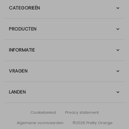
touw nodig om de pocketfolds te sluiten, maar we
CATEGORIEËN
raden je aan om de lengte van het touw te testen bij je
proefdruk.
PRODUCTEN
INFORMATIE
VRAGEN
LANDEN
Cookiebeleid
Privacy statement
Algemene voorwaarden
©2026 Pretty Orange