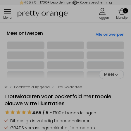
4.65
/ 5 -
1700
+ beoordelingen
+ Kopersbescherming
0
Meer ontwerpen
Alle ontwerpen
Meer
Pocketfold liggend
Trouwkaarten
Trouwkaarten voor pocketfold met mooie
blauwe witte illustraties
4.65
/ 5
-
1700
+ beoordelingen
Dit design is
volledig te personaliseren
GRATIS verrassingspakket
bij 1e proefdruk