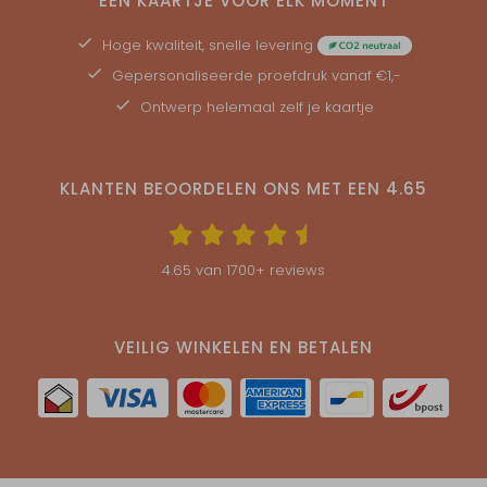
EEN KAARTJE VOOR ELK MOMENT
bestellen. De pocketfolds zelf hebben geen
Hoge kwaliteit, snelle levering
eigen plakrand om ze dicht te plakken.
Gepersonaliseerde
proefdruk
vanaf €1,-
Afmetingen
Ontwerp helemaal zelf je kaartje
De kaarten worden uit een vel van 21,0 x 44,1 cm
gesneden. De afmetingen van deze kaarten zijn:
- 10,6x16,4 cm
KLANTEN BEOORDELEN ONS MET EEN
4.65
- 10,6x16,4 cm
- 10,6x13,5 cm
- 10,6x10,6 cm
4.65
van
1700
+ reviews
- De pocketfold-maat is 12x18 cm
- De passende envelopmaat is 20x13,5 cm
VEILIG WINKELEN EN BETALEN
Let op: je moet je eigen pocketfold- en sluitmateriaal
apart bij de kaarten bestellen. Als je de kaarten
ontvangen hebt, kun je de pocketfolds zelf
samenstellen en sluiten met je eigen
bevestigingsmateriaal. Je hebt ongeveer 55-60 cm