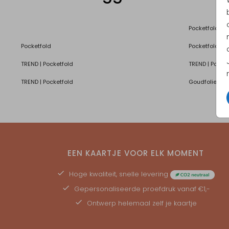
Pocketfold | G
Pocketfold
Pocketfold
TREND | Pocketfold
TREND | Pocket
TREND | Pocketfold
Goudfolie
EEN KAARTJE VOOR ELK MOMENT
Hoge kwaliteit, snelle levering
Gepersonaliseerde
proefdruk
vanaf €1,-
Ontwerp helemaal zelf je kaartje