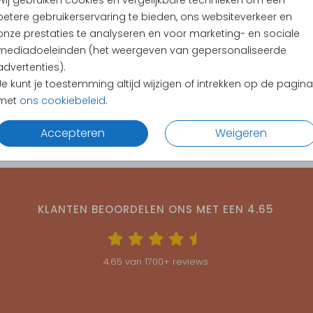
Wij gebruiken cookies en vergelijkbare technieken om een
betere gebruikerservaring te bieden, ons websiteverkeer en
onze prestaties te analyseren en voor marketing- en sociale
oudfolie
TREND | Pocketfold
mediadoeleinden (het weergeven van gepersonaliseerde
TREND | Pocketfold
advertenties).
Je kunt je toestemming altijd wijzigen of intrekken op de pagina
fold
TREND | Pocketfold
met
ons cookiebeleid
.
TREND | Pocketfold
Accepteren
Weigeren
KLANTEN BEOORDELEN ONS MET EEN
4.65
4.65
van
1700
+ reviews