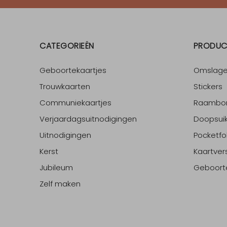
CATEGORIEËN
PRODUC
Geboortekaartjes
Omslag
Trouwkaarten
Stickers
Communiekaartjes
Raambo
Verjaardagsuitnodigingen
Doopsuik
Uitnodigingen
Pocketfo
Kerst
Kaartver
Jubileum
Geboort
Zelf maken