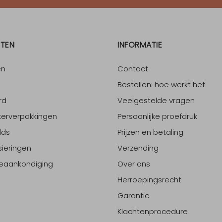
TEN
INFORMATIE
en
Contact
Bestellen: hoe werkt het
rd
Veelgestelde vragen
erverpakkingen
Persoonlijke proefdruk
lds
Prijzen en betaling
sieringen
Verzending
eaankondiging
Over ons
Herroepingsrecht
Garantie
Klachtenprocedure