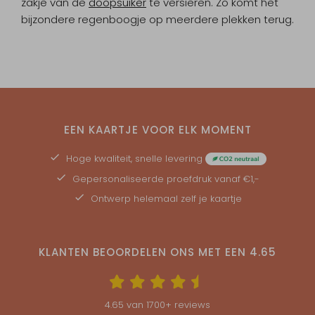
zakje van de
doopsuiker
te versieren. Zo komt het
bijzondere regenboogje op meerdere plekken terug.
EEN KAARTJE VOOR ELK MOMENT
Hoge kwaliteit, snelle levering
Gepersonaliseerde
proefdruk
vanaf €1,-
Ontwerp helemaal zelf je kaartje
KLANTEN BEOORDELEN ONS MET EEN
4.65
4.65
van
1700
+ reviews