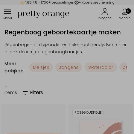
4.65
/ 5 -
1700
+ beoordelingen
+ Kopersbescherming
0
Regenboog geboortekaartje maken
Regenbogen zijn bijzonder én helemaal trendy. Bekijk hier
al onze kleurrijke regenboogkaartjes.
Meer
Meisjes
Jongens
Watercolor
Zelf
bekijken:
…
items
Filters
ROSÉGOUDFOLIE