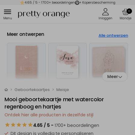
4.65
/ 5 -
1700
+ beoordelingen
+ Kopersbescherming
0
Meer ontwerpen
Alle ontwerpen
Meer
Geboortekaartjes
Meisje
Mooi geboortekaartje met watercolor
regenboog en hartjes
Ontdek hier alle producten in dezelfde stijl
4.65
/ 5
-
1700
+ beoordelingen
Dit design is
volledig te personaliseren