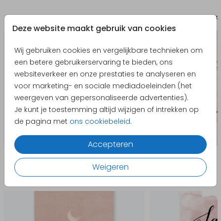
Bewaarbundel
Bewaa
Deze website maakt gebruik van cookies
Wij gebruiken cookies en vergelijkbare technieken om
een betere gebruikerservaring te bieden, ons
websiteverkeer en onze prestaties te analyseren en
voor marketing- en sociale mediadoeleinden (het
weergeven van gepersonaliseerde advertenties).
Je kunt je toestemming altijd wijzigen of intrekken op
de pagina met
ons cookiebeleid
.
Accepteren
Producten die hierop lijken
Weigeren
Geboortekaartje
Save the 