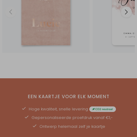
EEN KAARTJE VOOR ELK MOMENT
Hoge kwaliteit, snelle levering
Gepersonaliseerde
proefdruk
vanaf €1,-
Ontwerp helemaal zelf je kaartje