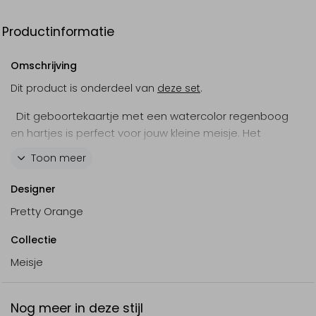
Productinformatie
Omschrijving
Dit product is onderdeel van
deze set
.
Dit geboortekaartje met een watercolor regenboog
en hartjes is perfect voor jouw kleine meisje. Het
ontwerp is rustig en natuurlijk, en de kleuren passen
Toon meer
perfect bij elkaar. De roségoudfolie geeft een chique
touch aan deze babykaart.
Designer
Pretty Orange
Collectie
Meisje
Nog meer in deze stijl