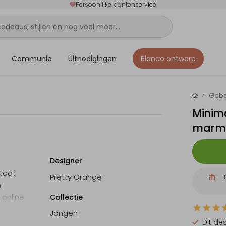
Persoonlijke klantenservice
Communie
Uitnodigingen
Blanco ontwerp
Gebo
Minima
marme
Designer
taat
Pretty Orange
B
n
 online
Collectie
gen
Jongen
Dit de