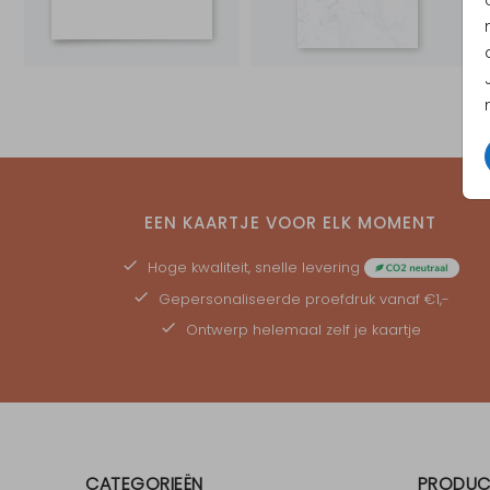
EEN KAARTJE VOOR ELK MOMENT
Hoge kwaliteit, snelle levering
Gepersonaliseerde
proefdruk
vanaf €1,-
Ontwerp helemaal zelf je kaartje
CATEGORIEËN
PRODUC