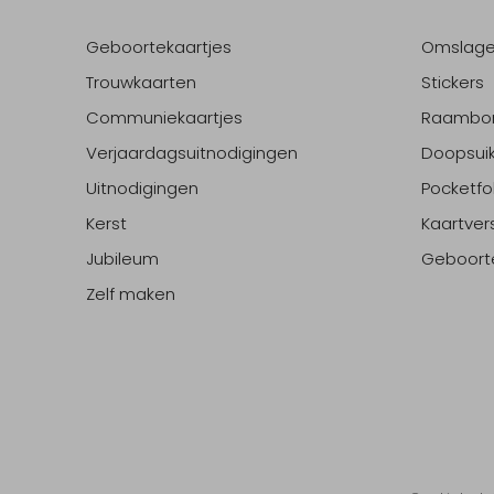
Geboortekaartjes
Omslag
Trouwkaarten
Stickers
Communiekaartjes
Raambo
Verjaardagsuitnodigingen
Doopsuik
Uitnodigingen
Pocketfo
Kerst
Kaartver
Jubileum
Geboort
Zelf maken