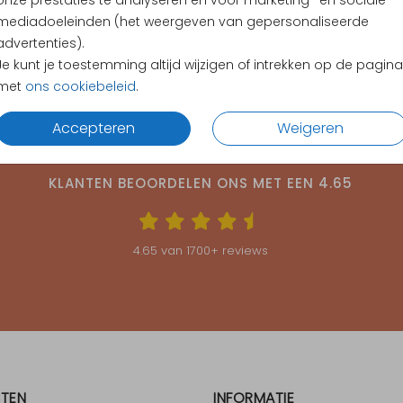
onze prestaties te analyseren en voor marketing- en sociale
mediadoeleinden (het weergeven van gepersonaliseerde
advertenties).
Je kunt je toestemming altijd wijzigen of intrekken op de pagina
met
ons cookiebeleid
.
Accepteren
Weigeren
KLANTEN BEOORDELEN ONS MET EEN
4.65
4.65
van
1700
+ reviews
TEN
INFORMATIE