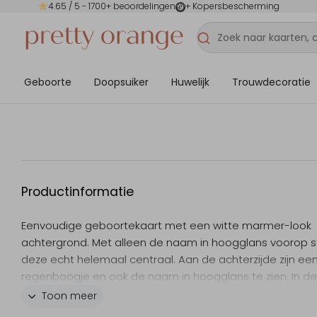
4.65
/ 5 -
1700
+ beoordelingen
+ Kopersbescherming
Geboorte
Doopsuiker
Huwelijk
Trouwdecoratie
Productinformatie
Eenvoudige geboortekaart met een witte marmer-look
achtergrond. Met alleen de naam in hoogglans voorop s
deze echt helemaal centraal. Aan de achterzijde zijn ee
regenboogje en ook de naam in hoogglans te zien. In de
editor kun je dit ontwerp gemakkelijk aanpassen naar ei
Toon meer
wens.