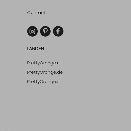
Contact
LANDEN
PrettyOrange.nl
PrettyOrange.de
PrettyOrange.fr