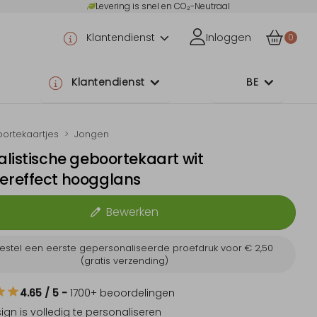
Levering is snel en CO₂-Neutraal
Klantendienst
Inloggen
0
Klantendienst
BE
ortekaartjes
Jongen
listische geboortekaart wit
reffect hoogglans
Bewerken
estel een eerste gepersonaliseerde proefdruk voor
€ 2,50
(gratis verzending)
4.65
/ 5
-
1700
+ beoordelingen
sign is
volledig te personaliseren