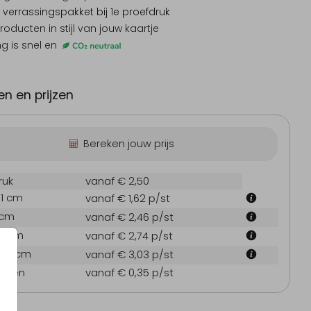
 verrassingspakket
bij 1e proefdruk
producten
in stijl van jouw kaartje
ng is snel en
n en prijzen
Bereken jouw prijs
ruk
vanaf € 2,50
.1 cm
vanaf € 1,62
p/st
 cm
vanaf € 2,46
p/st
7.1 cm
Menukaart
Inlegkaart
Save
vanaf € 2,74
p/st
21.6 cm
vanaf € 3,03
p/st
oppen
vanaf € 0,35
p/st