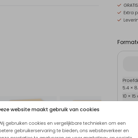
GRATIS
Extra 
Leveri
Formate
Proefd
5.4 × 8
10 × 15
11.4 × 1
eze website maakt gebruik van cookies
14.4 × 
Envel
Wij gebruiken cookies en vergelijkbare technieken om een
betere gebruikerservaring te bieden, ons websiteverkeer en