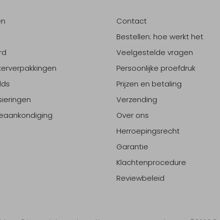
en
Contact
Bestellen: hoe werkt het
rd
Veelgestelde vragen
erverpakkingen
Persoonlijke proefdruk
lds
Prijzen en betaling
sieringen
Verzending
eaankondiging
Over ons
Herroepingsrecht
Garantie
Klachtenprocedure
Reviewbeleid