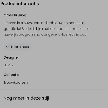
Productinformatie
Omschrijving
Sfeervolle trouwkaart in diepblauw en hartjes in
goudfolie! Bij de tijdlijn met de icoontjes kun je het
huwelijksprogramma aangeven. Hoe leuk is dat!
Bekijk de trouwkaartenset:
Toon meer
Save the date
Designer
Trouwkaart zonder folie
LIEVEZ
Staande trouwkaart
Collectie
Trouwkaarten
Nog meer in deze stijl