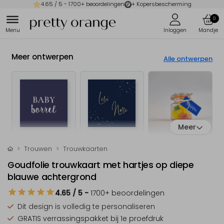
4.65
/ 5 -
1700
+ beoordelingen
+ Kopersbescherming
0
Meer ontwerpen
Alle ontwerpen
Meer
Trouwen
Trouwkaarten
Goudfolie trouwkaart met hartjes op diepe
blauwe achtergrond
4.65
/ 5
-
1700
+ beoordelingen
Dit design is
volledig te personaliseren
GRATIS verrassingspakket
bij 1e proefdruk