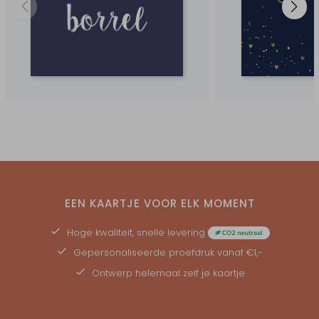
EEN KAARTJE VOOR ELK MOMENT
Hoge kwaliteit, snelle levering
Gepersonaliseerde
proefdruk
vanaf €1,-
Ontwerp helemaal zelf je kaartje