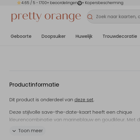
4.65
/ 5 -
1700
+ beoordelingen
+ Kopersbescherming
Geboorte
Doopsuiker
Huwelijk
Trouwdecoratie
Productinformatie
Dit product is onderdeel van
deze set
.
Deze stijlvolle save-the-date-kaart heeft een chique
kleurencombinatie van marineblauw en goudkleur. Met 
goudkleurige rand en de lieve hartjes is hij helemaal com
Toon meer
Wanneer is jullie grote feestdag?