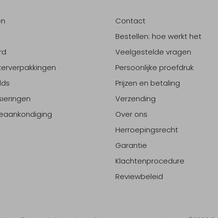
en
Contact
Bestellen: hoe werkt het
rd
Veelgestelde vragen
erverpakkingen
Persoonlijke proefdruk
lds
Prijzen en betaling
sieringen
Verzending
eaankondiging
Over ons
Herroepingsrecht
Garantie
Klachtenprocedure
Reviewbeleid