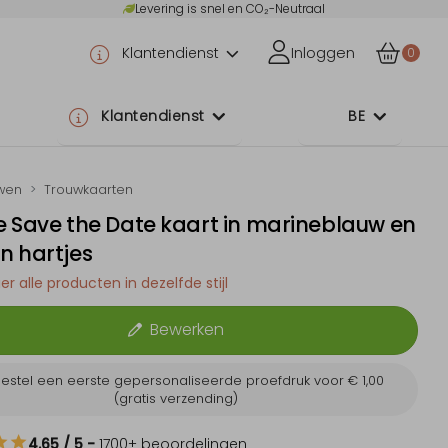
Levering is snel en CO₂-Neutraal
Klantendienst
Inloggen
0
Klantendienst
BE
wen
Trouwkaarten
 Save the Date kaart in marineblauw en
n hartjes
er alle producten in dezelfde stijl
Bewerken
estel een eerste gepersonaliseerde proefdruk voor
€ 1,00
(gratis verzending)
4.65
/ 5
-
1700
+ beoordelingen