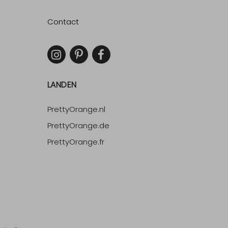
Contact
LANDEN
PrettyOrange.nl
PrettyOrange.de
PrettyOrange.fr