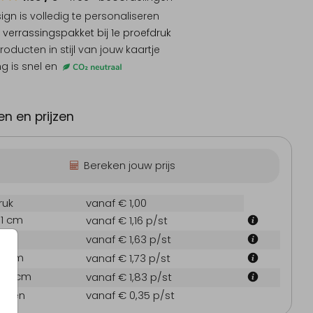
sign is
volledig te personaliseren
 verrassingspakket
bij 1e proefdruk
producten
in stijl van jouw kaartje
ng is snel en
n en prijzen
Bereken jouw prijs
ruk
vanaf € 1,00
.1 cm
vanaf € 1,16
p/st
Kerstkaart
Kerstkaart zakelijk
Me
 cm
vanaf € 1,63
p/st
7.1 cm
vanaf € 1,73
p/st
21.6 cm
vanaf € 1,83
p/st
oppen
vanaf € 0,35
p/st