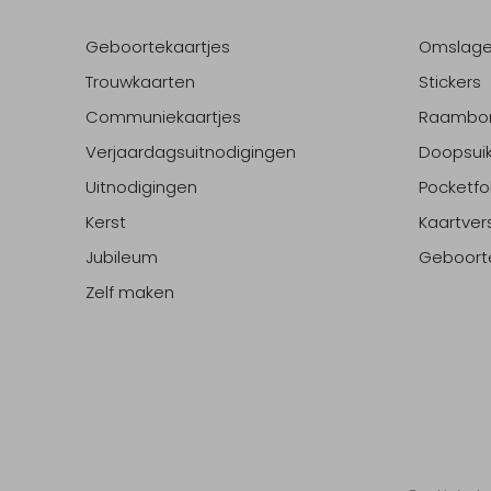
Geboortekaartjes
Omslag
Trouwkaarten
Stickers
Communiekaartjes
Raambo
Verjaardagsuitnodigingen
Doopsuik
Uitnodigingen
Pocketfo
Kerst
Kaartver
Jubileum
Geboort
Zelf maken