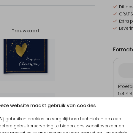
Dit de
GRATIS
Extra 
Leveri
Trouwkaart
Formate
Proefd
5.4 × 8
Uitnodiging
10 × 15
eze website maakt gebruik van cookies
11.4 × 1
14.4 × 
Wij gebruiken cookies en vergelijkbare technieken om een
Envel
betere gebruikerservaring te bieden, ons websiteverkeer en