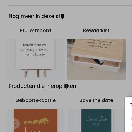
Bekijk de hele trouwkaarten set:
Staande trouwkaart
Nog meer in deze stijl
Vierkante trouwkaart
Goudfolie trouwkaart
Bruiloftsbord
Bewaarkist
Producten die hierop lijken
Geboortekaartje
Save the date
D