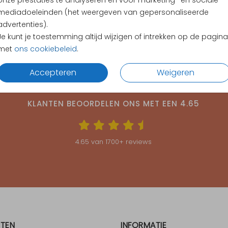
onze prestaties te analyseren en voor marketing- en sociale
mediadoeleinden (het weergeven van gepersonaliseerde
advertenties).
Je kunt je toestemming altijd wijzigen of intrekken op de pagina
met
ons cookiebeleid
.
Accepteren
Weigeren
KLANTEN BEOORDELEN ONS MET EEN
4.65
4.65
van
1700
+ reviews
TEN
INFORMATIE