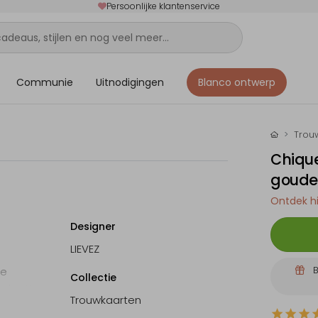
Persoonlijke klantenservice
Communie
Uitnodigingen
Blanco ontwerp
Trou
Chique
goude
Ontdek hi
Designer
LIEVEZ
B
de
Collectie
pleet!
Trouwkaarten