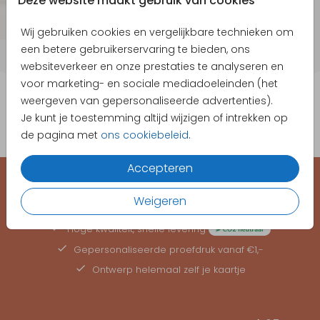
Deze website maakt gebruik van cookies
Wij gebruiken cookies en vergelijkbare technieken om
een betere gebruikerservaring te bieden, ons
websiteverkeer en onze prestaties te analyseren en
voor marketing- en sociale mediadoeleinden (het
weergeven van gepersonaliseerde advertenties).
Je kunt je toestemming altijd wijzigen of intrekken op
de pagina met
ons cookiebeleid
.
Accepteren
EEN KAARTJE VOOR ELK MOMENT
Weigeren
Hoge kwaliteit, snelle levering
Gepersonaliseerde
proefdruk
vanaf €1,-
Ontwerp helemaal zelf je kaartje