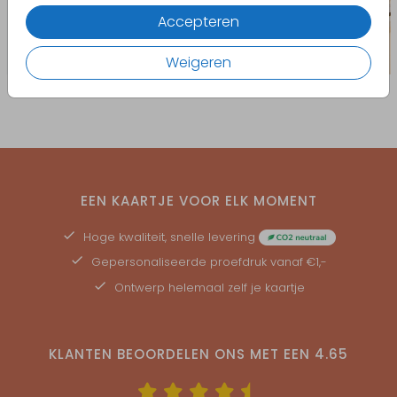
Accepteren
Weigeren
EEN KAARTJE VOOR ELK MOMENT
Hoge kwaliteit, snelle levering
Gepersonaliseerde
proefdruk
vanaf €1,-
Ontwerp helemaal zelf je kaartje
KLANTEN BEOORDELEN ONS MET EEN
4.65