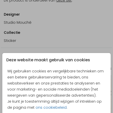
Dit product is onderdeel van
deze set
.
Designer
Studio Mouché
Collectie
Sticker
Nog meer in deze stijl
Deze website maakt gebruik van cookies
Bewaarbundel
Bewaa
Wij gebruiken cookies en vergelijkbare technieken om
een betere gebruikerservaring te bieden, ons
websiteverkeer en onze prestaties te analyseren en
voor marketing- en sociale mediadoeleinden (het
weergeven van gepersonaliseerde advertenties).
Je kunt je toestemming altijd wijzigen of intrekken op
de pagina met
ons cookiebeleid
.