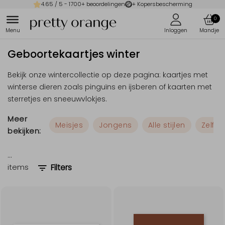
4.65
/ 5 -
1700
+ beoordelingen
+ Kopersbescherming
0
Geboortekaartjes winter
Bekijk onze wintercollectie op deze pagina: kaartjes met
winterse dieren zoals pinguïns en ijsberen of kaarten met
sterretjes en sneeuwvlokjes.
Meer
Meisjes
Jongens
Alle stijlen
Zelf 
bekijken:
…
items
Filters