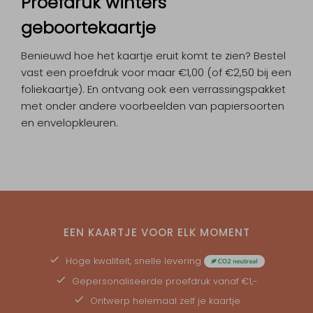
Proefdruk winters
geboortekaartje
Benieuwd hoe het kaartje eruit komt te zien? Bestel
vast een proefdruk voor maar €1,00 (of €2,50 bij een
foliekaartje). En ontvang ook een verrassingspakket
met onder andere voorbeelden van papiersoorten
en envelopkleuren.
EEN KAARTJE VOOR ELK MOMENT
Hoge kwaliteit, snelle levering
Gepersonaliseerde
proefdruk
vanaf €1,-
Ontwerp helemaal zelf je kaartje