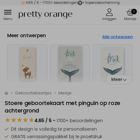
4.65
/ 5 -
1700
+ beoordelingen
+ Kopersbescherming
0
Meer ontwerpen
Alle ontwerpen
Meer
Geboortekaartjes
Meisje
Stoere geboortekaart met pinguïn op roze
achtergrond
4.65
/ 5
-
1700
+ beoordelingen
Dit design is
volledig te personaliseren
GRATIS verrassingspakket
bij 1e proefdruk