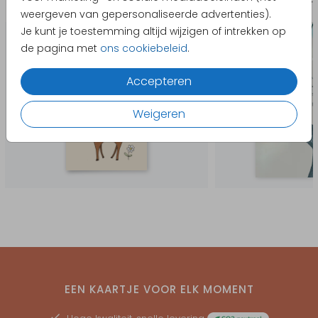
Geboortekaartje
Geboort
weergeven van gepersonaliseerde advertenties).
Je kunt je toestemming altijd wijzigen of intrekken op
de pagina met
ons cookiebeleid
.
Accepteren
Weigeren
EEN KAARTJE VOOR ELK MOMENT