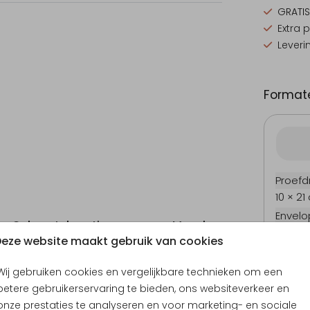
GRATIS
Extra 
Leveri
Formate
Proefd
10 × 21
Envel
Geboortekaartje
Menukaart
G
eze website maakt gebruik van cookies
Wij gebruiken cookies en vergelijkbare technieken om een
betere gebruikerservaring te bieden, ons websiteverkeer en
onze prestaties te analyseren en voor marketing- en sociale