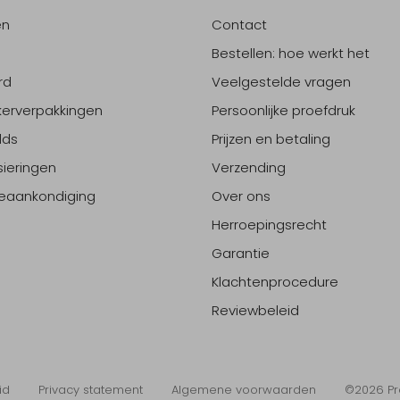
en
Contact
Bestellen: hoe werkt het
rd
Veelgestelde vragen
erverpakkingen
Persoonlijke proefdruk
lds
Prijzen en betaling
sieringen
Verzending
eaankondiging
Over ons
Herroepingsrecht
Garantie
Klachtenprocedure
Reviewbeleid
id
Privacy statement
Algemene voorwaarden
©2026 Pr