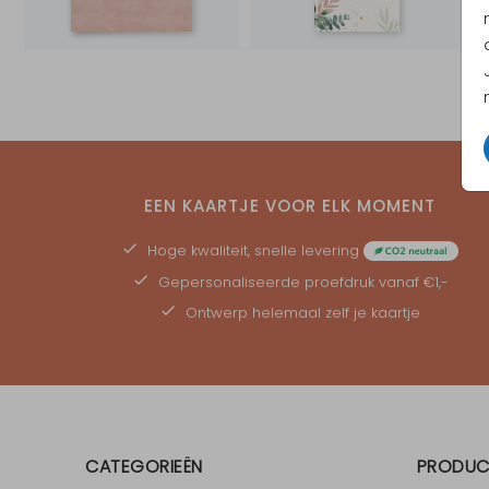
EEN KAARTJE VOOR ELK MOMENT
Hoge kwaliteit, snelle levering
Gepersonaliseerde
proefdruk
vanaf €1,-
Ontwerp helemaal zelf je kaartje
CATEGORIEËN
PRODUC