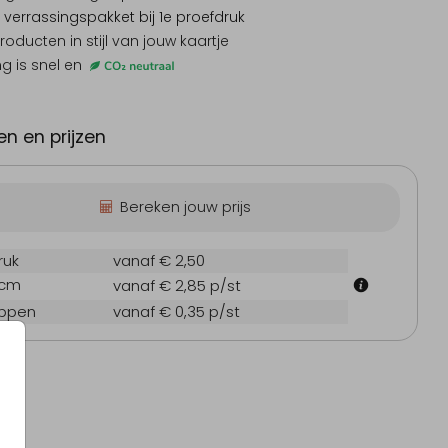
 verrassingspakket
bij 1e proefdruk
producten
in stijl van jouw kaartje
ng is snel en
n en prijzen
Bereken jouw prijs
ruk
vanaf € 2,50
 cm
vanaf € 2,85
p/st
oppen
vanaf € 0,35
p/st
eboortekaartje
Geboortekaartje
Gebo