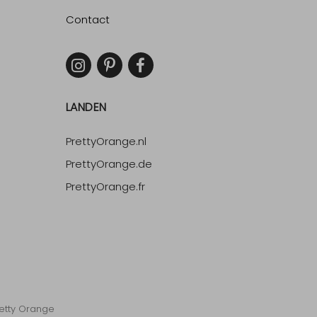
Contact
LANDEN
PrettyOrange.nl
PrettyOrange.de
PrettyOrange.fr
etty Orange