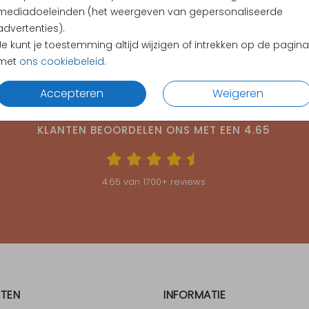
mediadoeleinden (het weergeven van gepersonaliseerde
advertenties).
Je kunt je toestemming altijd wijzigen of intrekken op de pagina
met
ons cookiebeleid
.
Accepteren
Weigeren
KLANTEN BEOORDELEN ONS MET EEN
4.65
4.65
van
1700
+ reviews
TEN
INFORMATIE