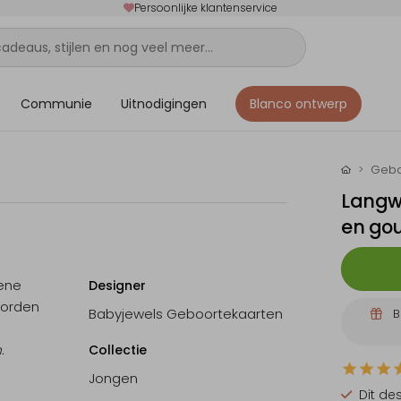
Persoonlijke klantenservice
Communie
Uitnodigingen
Blanco ontwerp
Gebo
Langw
en gou
oene
Designer
worden
Babyjewels Geboortekaarten
B
.
Collectie
Jongen
Dit de