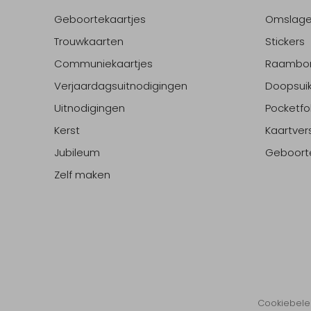
Geboortekaartjes
Omslag
Trouwkaarten
Stickers
Communiekaartjes
Raambo
Verjaardagsuitnodigingen
Doopsuik
Uitnodigingen
Pocketfo
Kerst
Kaartver
Jubileum
Geboort
Zelf maken
Cookiebele