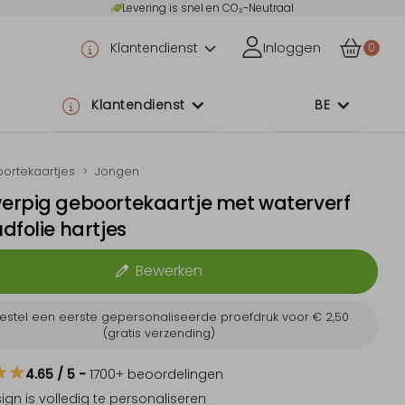
Levering is snel en CO₂-Neutraal
Klantendienst
Inloggen
0
Klantendienst
BE
ortekaartjes
Jongen
erpig geboortekaartje met waterverf
dfolie hartjes
Bewerken
estel een eerste gepersonaliseerde proefdruk voor
€ 2,50
(gratis verzending)
4.65
/ 5
-
1700
+ beoordelingen
sign is
volledig te personaliseren