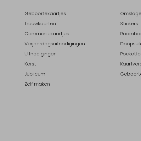
Geboortekaartjes
Omslag
Trouwkaarten
Stickers
Communiekaartjes
Raambo
Verjaardagsuitnodigingen
Doopsuik
Uitnodigingen
Pocketfo
Kerst
Kaartver
Jubileum
Geboort
Zelf maken