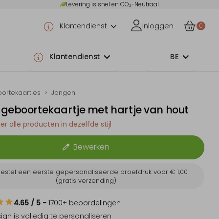
Levering is snel en CO₂-Neutraal
Klantendienst
Inloggen
0
Klantendienst
BE
ortekaartjes
Jongen
geboortekaartje met hartje van hout
er alle producten in dezelfde stijl
Bewerken
estel een eerste gepersonaliseerde proefdruk voor
€ 1,00
(gratis verzending)
4.65
/ 5
-
1700
+ beoordelingen
sign is
volledig te personaliseren