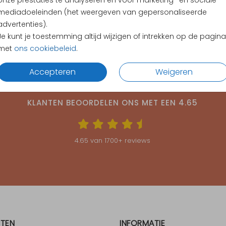
onze prestaties te analyseren en voor marketing- en sociale
mediadoeleinden (het weergeven van gepersonaliseerde
advertenties).
Je kunt je toestemming altijd wijzigen of intrekken op de pagina
met
ons cookiebeleid
.
Accepteren
Weigeren
KLANTEN BEOORDELEN ONS MET EEN
4.65
4.65
van
1700
+ reviews
TEN
INFORMATIE