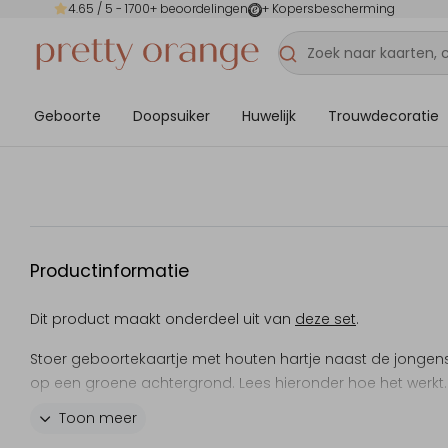
4.65
/ 5 -
1700
+ beoordelingen
+ Kopersbescherming
Geboorte
Doopsuiker
Huwelijk
Trouwdecoratie
Productinformatie
Dit product maakt onderdeel uit van
deze set
.
Stoer geboortekaartje met houten hartje naast de jong
op een groene achtergrond. Lees hieronder hoe het werkt.
Toon meer
Hoe werkt het?