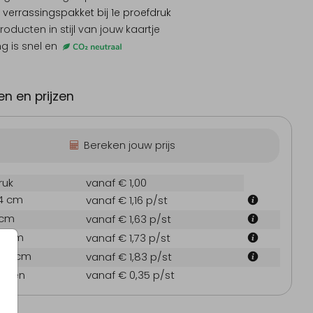
 verrassingspakket
bij 1e proefdruk
producten
in stijl van jouw kaartje
ng is snel en
 Chocolonely reep
Tentkaartje
Vou
n en prijzen
Bereken jouw prijs
ruk
vanaf € 1,00
.4 cm
vanaf € 1,16
p/st
 cm
vanaf € 1,63
p/st
eboortekaartje
Kerstkaart
Geboo
1.4 cm
vanaf € 1,73
p/st
14.4 cm
vanaf € 1,83
p/st
oppen
vanaf € 0,35
p/st