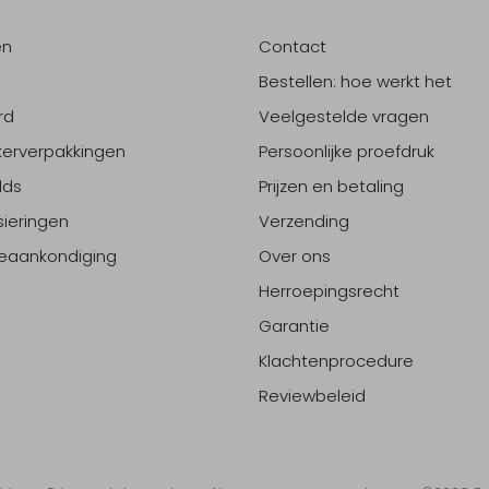
en
Contact
Bestellen: hoe werkt het
rd
Veelgestelde vragen
erverpakkingen
Persoonlijke proefdruk
lds
Prijzen en betaling
sieringen
Verzending
eaankondiging
Over ons
Herroepingsrecht
Garantie
Klachtenprocedure
Reviewbeleid