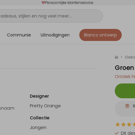
Persoonlijke klantenservice
Communie
Uitnodigingen
Blanco ontwerp
Gebo
Groen 
Ontdek hi
Designer
Pretty Orange
B
ensnaam
Collectie
Jongen
Dit de