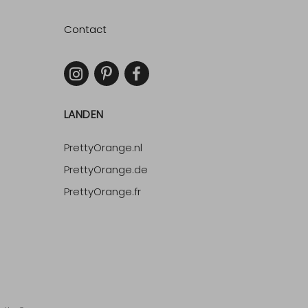
Contact
LANDEN
PrettyOrange.nl
PrettyOrange.de
PrettyOrange.fr