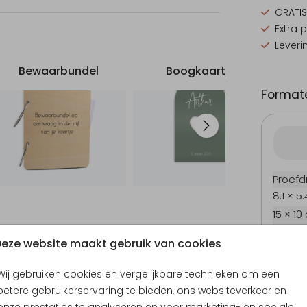
en
GRATIS
Extra 
jouw
Leveri
Bewaarbundel
Boogkaartje
Tony
Formate
Proefd
8.1 × 5
15 × 10
Geboortekaartje
Babyborrelboek
G
17.1 × 1
eze website maakt gebruik van cookies
21.6 × 
Envel
Wij gebruiken cookies en vergelijkbare technieken om een
betere gebruikerservaring te bieden, ons websiteverkeer en