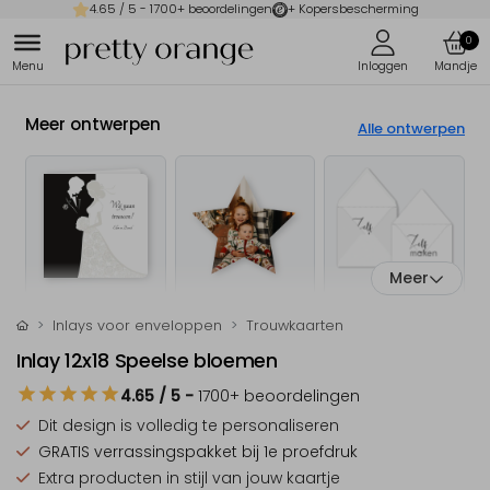
4.65
/ 5 -
1700
+ beoordelingen
+ Kopersbescherming
0
Meer ontwerpen
Alle ontwerpen
Meer
Inlays voor enveloppen
Trouwkaarten
Inlay 12x18 Speelse bloemen
4.65
/ 5
-
1700
+ beoordelingen
Dit design is
volledig te personaliseren
GRATIS verrassingspakket
bij 1e proefdruk
Extra producten
in stijl van jouw kaartje