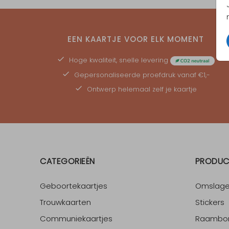
EEN KAARTJE VOOR ELK MOMENT
Hoge kwaliteit, snelle levering
Gepersonaliseerde
proefdruk
vanaf €1,-
Ontwerp helemaal zelf je kaartje
CATEGORIEËN
PRODUC
Geboortekaartjes
Omslag
Trouwkaarten
Stickers
Communiekaartjes
Raambo