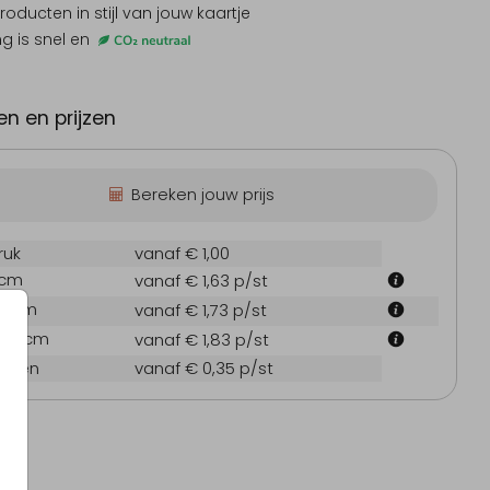
producten
in stijl van jouw kaartje
ng is snel en
Trouwkaart
Trouwkaart
Me
n en prijzen
Bereken jouw prijs
ruk
vanaf € 1,00
 cm
vanaf € 1,63
p/st
7.1 cm
vanaf € 1,73
p/st
21.6 cm
vanaf € 1,83
p/st
oppen
vanaf € 0,35
p/st