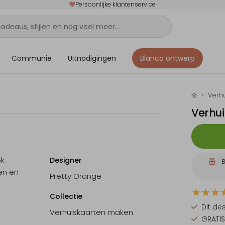
Persoonlijke klantenservice
Communie
Uitnodigingen
Blanco ontwerp
Verh
Verhui
ok
Designer
B
ren en
Pretty Orange
Collectie
Dit de
Verhuiskaarten maken
GRATIS