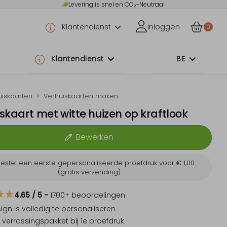
Levering is snel en CO₂-Neutraal
Klantendienst
Inloggen
0
Klantendienst
BE
uiskaarten
Verhuiskaarten maken
skaart met witte huizen op kraftlook
Bewerken
estel een eerste gepersonaliseerde proefdruk voor
€ 1,00
(gratis verzending)
4.65
/ 5
-
1700
+ beoordelingen
sign is
volledig te personaliseren
 verrassingspakket
bij 1e proefdruk