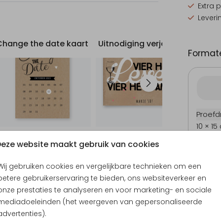
Extra 
Leveri
Change the date kaart
Uitnodiging verjaardag
Formate
Proefd
10 × 15
11.4 × 1
eze website maakt gebruik van cookies
14.4 × 
Envel
Wij gebruiken cookies en vergelijkbare technieken om een
betere gebruikerservaring te bieden, ons websiteverkeer en
onze prestaties te analyseren en voor marketing- en sociale
mediadoeleinden (het weergeven van gepersonaliseerde
advertenties).