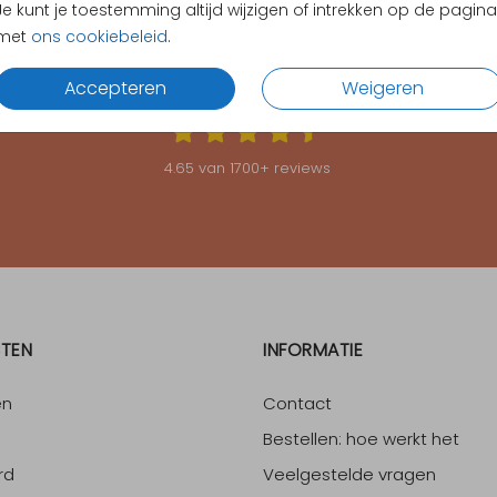
Je kunt je toestemming altijd wijzigen of intrekken op de pagina
met
ons cookiebeleid
.
KLANTEN BEOORDELEN ONS MET EEN
4.65
Accepteren
Weigeren
4.65
van
1700
+ reviews
TEN
INFORMATIE
en
Contact
Bestellen: hoe werkt het
rd
Veelgestelde vragen