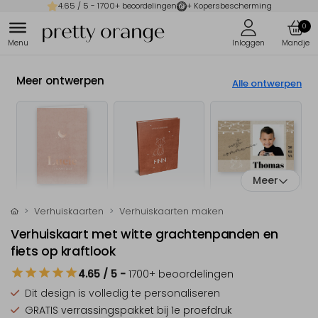
4.65
/ 5 -
1700
+ beoordelingen
+ Kopersbescherming
0
Meer ontwerpen
Alle ontwerpen
Meer
Verhuiskaarten
Verhuiskaarten maken
Verhuiskaart met witte grachtenpanden en
fiets op kraftlook
4.65
/ 5
-
1700
+ beoordelingen
Dit design is
volledig te personaliseren
GRATIS verrassingspakket
bij 1e proefdruk