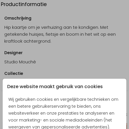
Productinformatie
Omschrijving
Hip kaartje om je verhuizing aan te kondigen. Met
getekende huisjes, fietsje en boom in het wit op een
kraftlook achtergrond.
Designer
Studio Mouché
Collectie
Verhuiskaarten maken
Deze website maakt gebruik van cookies
Wij gebruiken cookies en vergelijkbare technieken om
Producten die hierop lijken
een betere gebruikerservaring te bieden, ons
websiteverkeer en onze prestaties te analyseren en
Geboortekaartje
Babybor
voor marketing- en sociale mediadoeleinden (het
weergeven van gepersonaliseerde advertenties).