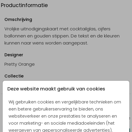
Productinformatie
Omschrijving
Vrolijke uitnodigingskaart met cocktailglas, cijfers
ballonnen en gouden stippen. De tekst en de kleuren
kunnen naar wens worden aangepast.
Designer
Pretty Orange
Collectie
Verjaardag
Deze website maakt gebruik van cookies
Wij gebruiken cookies en vergelijkbare technieken om
Producten die hierop lijken
een betere gebruikerservaring te bieden, ons
websiteverkeer en onze prestaties te analyseren en
Geboortekaartje
Uitno
voor marketing- en sociale mediadoeleinden (het
weergeven van gepersonaliseerde advertenties).