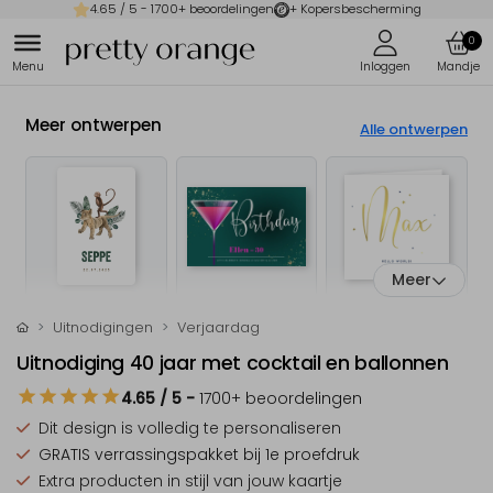
4.65
/ 5 -
1700
+ beoordelingen
+ Kopersbescherming
0
Meer ontwerpen
Alle ontwerpen
Meer
Uitnodigingen
Verjaardag
Uitnodiging 40 jaar met cocktail en ballonnen
4.65
/ 5
-
1700
+ beoordelingen
Dit design is
volledig te personaliseren
GRATIS verrassingspakket
bij 1e proefdruk
Extra producten
in stijl van jouw kaartje