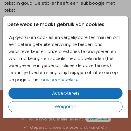
tekst in goud. De sticker heeft een leuk boogje met
tekst
Designer
Deze website maakt gebruik van cookies
Pretty Orange
Wij gebruiken cookies en vergelijkbare technieken om
Collectie
een betere gebruikerservaring te bieden, ons
websiteverkeer en onze prestaties te analyseren en
Sticker
voor marketing- en sociale mediadoeleinden (het
weergeven van gepersonaliseerde advertenties).
Je kunt je toestemming altijd wijzigen of intrekken op
de pagina met
ons cookiebeleid
.
Accepteren
Weigeren
EEN KAARTJE VOOR ELK MOMENT
Hoge kwaliteit, snelle levering
Gepersonaliseerde
proefdruk
vanaf €1,-