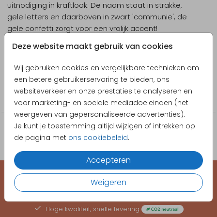
uitnodiging in kraftlook. De naam staat in strakke,
gele letters en daarboven in zwart 'communie', de
gele confetti zorgt voor een vrolijk accent!
Deze website maakt gebruik van cookies
Designer
Anet illustratie
Wij gebruiken cookies en vergelijkbare technieken om
een betere gebruikerservaring te bieden, ons
Collectie
websiteverkeer en onze prestaties te analyseren en
Sticker
voor marketing- en sociale mediadoeleinden (het
weergeven van gepersonaliseerde advertenties).
Je kunt je toestemming altijd wijzigen of intrekken op
de pagina met
ons cookiebeleid
.
Accepteren
Weigeren
EEN KAARTJE VOOR ELK MOMENT
Hoge kwaliteit, snelle levering