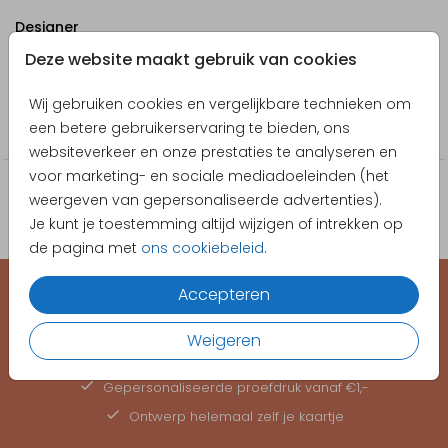
Designer
Deze website maakt gebruik van cookies
Made for Moments
Collectie
Wij gebruiken cookies en vergelijkbare technieken om
een betere gebruikerservaring te bieden, ons
Sticker
websiteverkeer en onze prestaties te analyseren en
voor marketing- en sociale mediadoeleinden (het
weergeven van gepersonaliseerde advertenties).
Je kunt je toestemming altijd wijzigen of intrekken op
de pagina met
ons cookiebeleid
.
Accepteren
EEN KAARTJE VOOR ELK MOMENT
Weigeren
Hoge kwaliteit, snelle levering
Gepersonaliseerde
proefdruk
vanaf €1,-
Ontwerp helemaal zelf je kaartje