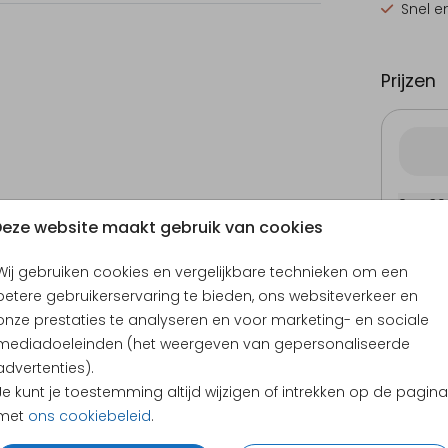
Snel e
Prijzen
21 × 3
eze website maakt gebruik van cookies
Wij gebruiken cookies en vergelijkbare technieken om een
betere gebruikerservaring te bieden, ons websiteverkeer en
onze prestaties te analyseren en voor marketing- en sociale
mediadoeleinden (het weergeven van gepersonaliseerde
advertenties).
Je kunt je toestemming altijd wijzigen of intrekken op de pagina
KLANTEN BEOORDELEN ONS MET EEN
4.65
met
ons cookiebeleid
.