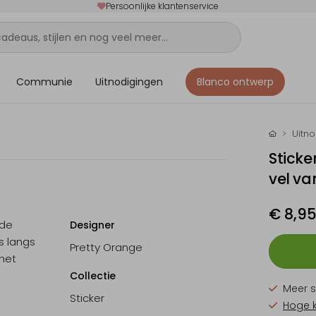
Persoonlijke klantenservice
Communie
Uitnodigingen
Blanco ontwerp
Uitn
Sticke
vel va
€ 8,9
 de
Designer
s langs
Pretty Orange
het
Collectie
Meer s
Sticker
Hoge 