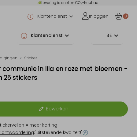
Levering is snel en CO₂-Neutraal
Klantendienst
Inloggen
0
Klantendienst
BE
odigingen
Sticker
r communie in lila en roze met bloemen -
n 25 stickers
5
Bewerken
tickervellen = meer korting
klantwaardering
:"Uitstekende kwaliteit!"