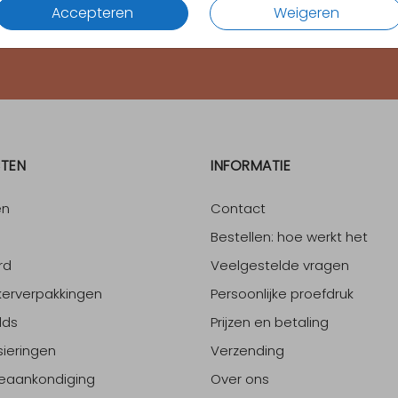
Accepteren
Weigeren
4.65
van
1700
+ reviews
TEN
INFORMATIE
en
Contact
Bestellen: hoe werkt het
rd
Veelgestelde vragen
erverpakkingen
Persoonlijke proefdruk
lds
Prijzen en betaling
sieringen
Verzending
eaankondiging
Over ons