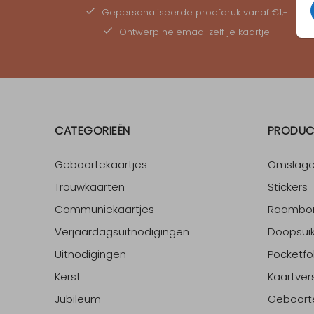
Gepersonaliseerde
proefdruk
vanaf €1,-
Ontwerp helemaal zelf je kaartje
CATEGORIEËN
PRODUC
Geboortekaartjes
Omslag
Trouwkaarten
Stickers
Communiekaartjes
Raambo
Verjaardagsuitnodigingen
Doopsuik
Uitnodigingen
Pocketfo
Kerst
Kaartver
Jubileum
Geboort