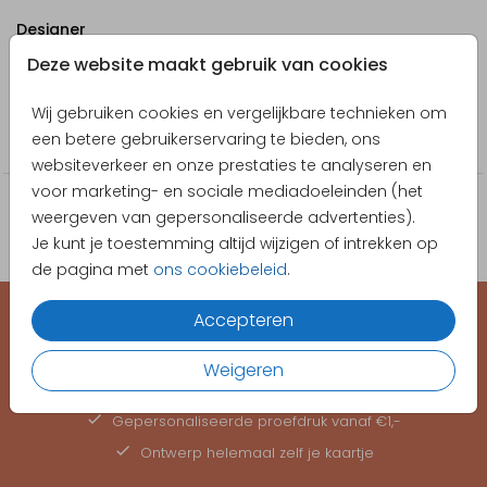
Designer
Deze website maakt gebruik van cookies
Poppybird
Collectie
Wij gebruiken cookies en vergelijkbare technieken om
een betere gebruikerservaring te bieden, ons
Sticker
websiteverkeer en onze prestaties te analyseren en
voor marketing- en sociale mediadoeleinden (het
weergeven van gepersonaliseerde advertenties).
Je kunt je toestemming altijd wijzigen of intrekken op
de pagina met
ons cookiebeleid
.
Accepteren
EEN KAARTJE VOOR ELK MOMENT
Weigeren
Hoge kwaliteit, snelle levering
Gepersonaliseerde
proefdruk
vanaf €1,-
Ontwerp helemaal zelf je kaartje