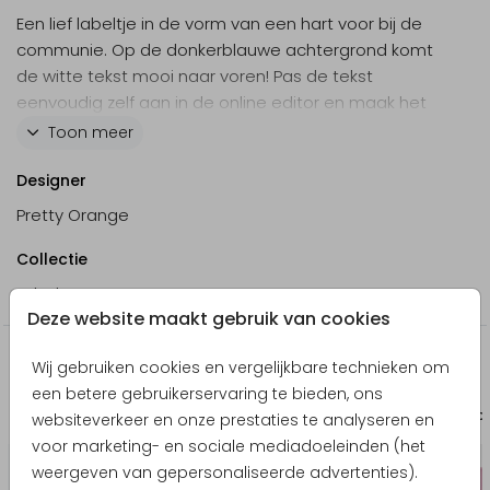
Een lief labeltje in de vorm van een hart voor bij de
communie. Op de donkerblauwe achtergrond komt
de witte tekst mooi naar voren! Pas de tekst
eenvoudig zelf aan in de online editor en maak het
label persoonlijk.
Toon meer
Designer
Pretty Orange
Collectie
Label
Deze website maakt gebruik van cookies
Producten die hierop lijken
Wij gebruiken cookies en vergelijkbare technieken om
een betere gebruikerservaring te bieden, ons
Save the date
Labe
websiteverkeer en onze prestaties te analyseren en
voor marketing- en sociale mediadoeleinden (het
weergeven van gepersonaliseerde advertenties).