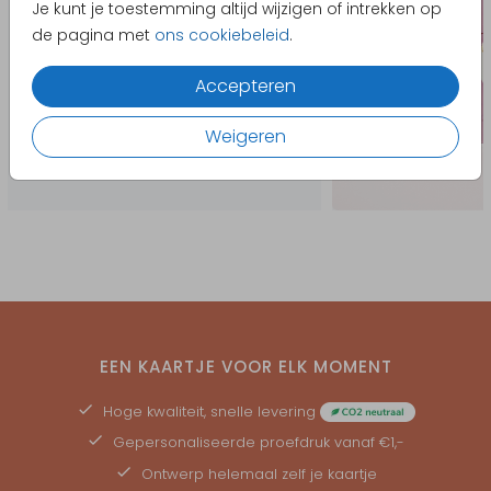
Je kunt je toestemming altijd wijzigen of intrekken op
de pagina met
ons cookiebeleid
.
Accepteren
Weigeren
EEN KAARTJE VOOR ELK MOMENT
Hoge kwaliteit, snelle levering
Gepersonaliseerde
proefdruk
vanaf €1,-
Ontwerp helemaal zelf je kaartje