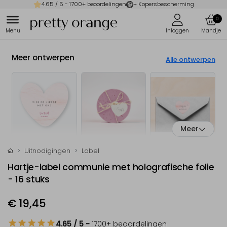
4.65
/ 5 -
1700
+ beoordelingen
+ Kopersbescherming
0
Meer ontwerpen
Alle ontwerpen
Meer
Uitnodigingen
Label
Hartje-label communie met holografische folie
- 16 stuks
€ 19,45
4.65
/ 5
-
1700
+ beoordelingen