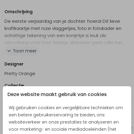
Omschrijving
De eerste verjaardag van je dochter: hoera! Dit lieve
kraftkaartje met roze vlaggetjes, foto in fotokader en
schattige tekening van een konijntje is leuk als
uitnodiging voor haar feestje. Wanneer gaan jullie het
vieren? Maak de kaart persoonlijk in de editor met
Toon meer
een lieve foto en tekst voor een uniek kaartje!
Designer
Pretty Orange
Collectie
Deze website maakt gebruik van cookies
Kinderfeestje
Wij gebruiken cookies en vergelijkbare technieken om
Producten die hierop lijken
een betere gebruikerservaring te bieden, ons
websiteverkeer en onze prestaties te analyseren en
Bedankkaart geboorte
Kerst
voor marketing- en sociale mediadoeleinden (het