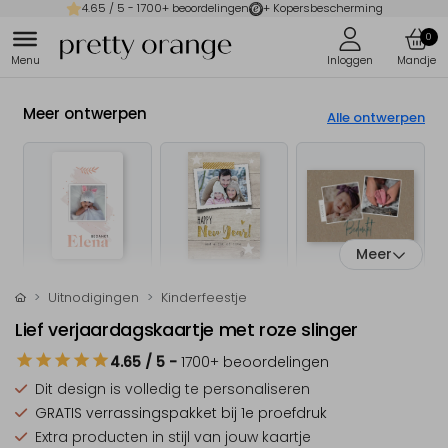
4.65
/ 5 -
1700
+ beoordelingen
+ Kopersbescherming
0
Meer ontwerpen
Alle ontwerpen
Meer
Uitnodigingen
Kinderfeestje
Lief verjaardagskaartje met roze slinger
4.65
/ 5
-
1700
+ beoordelingen
Dit design is
volledig te personaliseren
GRATIS verrassingspakket
bij 1e proefdruk
Extra producten
in stijl van jouw kaartje