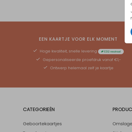
EEN KAARTJE VOOR ELK MOMENT
Hoge kwaliteit, snelle levering
Gepersonaliseerde
proefdruk
vanaf €1,-
Ontwerp helemaal zelf je kaartje
CATEGORIEËN
PRODUC
Geboortekaartjes
Omslag