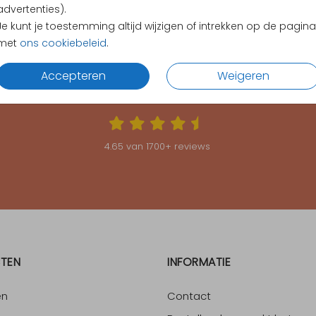
advertenties).
Je kunt je toestemming altijd wijzigen of intrekken op de pagina
met
ons cookiebeleid
.
Accepteren
Weigeren
KLANTEN BEOORDELEN ONS MET EEN
4.65
4.65
van
1700
+ reviews
TEN
INFORMATIE
en
Contact