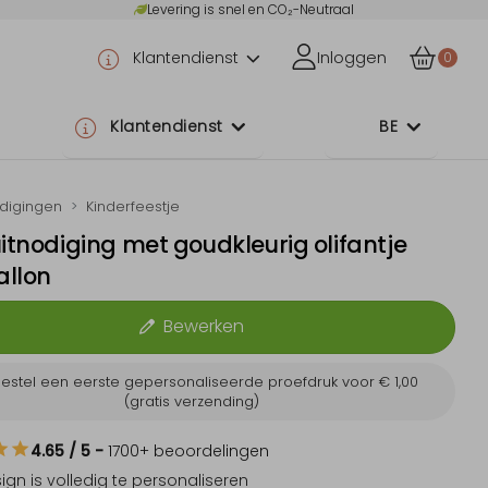
Levering is snel en CO₂-Neutraal
Klantendienst
Inloggen
0
Klantendienst
BE
odigingen
Kinderfeestje
uitnodiging met goudkleurig olifantje
allon
Bewerken
estel een eerste gepersonaliseerde proefdruk voor
€ 1,00
(gratis verzending)
4.65
/ 5
-
1700
+ beoordelingen
sign is
volledig te personaliseren