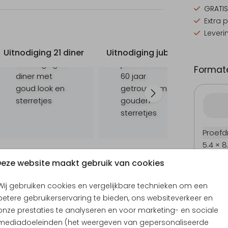
GRATIS
Extra 
Leveri
Uitnodiging 21 diner
Uitnodiging jubileum
Ba
Formate
Proefd
5.4 × 8
10 × 15
eze website maakt gebruik van cookies
11.4 × 1
Wij gebruiken cookies en vergelijkbare technieken om een
14.4 × 
betere gebruikerservaring te bieden, ons websiteverkeer en
Envel
onze prestaties te analyseren en voor marketing- en sociale
mediadoeleinden (het weergeven van gepersonaliseerde