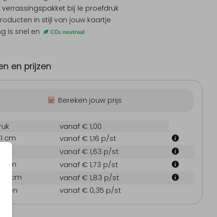
 verrassingspakket
bij 1e proefdruk
producten
in stijl van jouw kaartje
ng is snel en
byborrelkaartje
Menukaart
Babybo
n en prijzen
Bereken jouw prijs
ruk
vanaf € 1,00
.1 cm
vanaf € 1,16
p/st
 cm
vanaf € 1,63
p/st
7.1 cm
vanaf € 1,73
p/st
21.6 cm
vanaf € 1,83
p/st
oppen
vanaf € 0,35
p/st