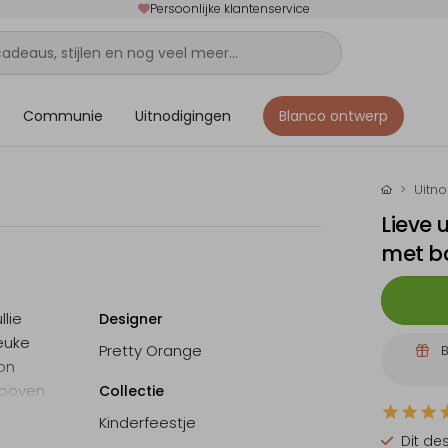
Persoonlijke klantenservice
Communie
Uitnodigingen
Blanco ontwerp
Uitn
Lieve 
met b
llie
Designer
leuke
Pretty Orange
B
lon
rboven
Collectie
ksten
Kinderfeestje
uren!
Dit de