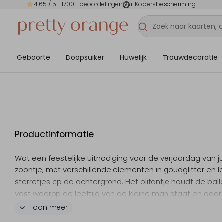
4.65
/ 5 -
1700
+ beoordelingen
+ Kopersbescherming
Geboorte
Doopsuiker
Huwelijk
Trouwdecoratie
Productinformatie
Wat een feestelijke uitnodiging voor de verjaardag van ju
zoontje, met verschillende elementen in goudglitter en 
sterretjes op de achtergrond. Het olifantje houdt de bal
vast waarop de leeftijd van de kleine man staat en daa
in grote gouden letters 'hoera', echt feestelijk! Pas de te
Toon meer
aan in de online editor en het kaartje is klaar om te verst