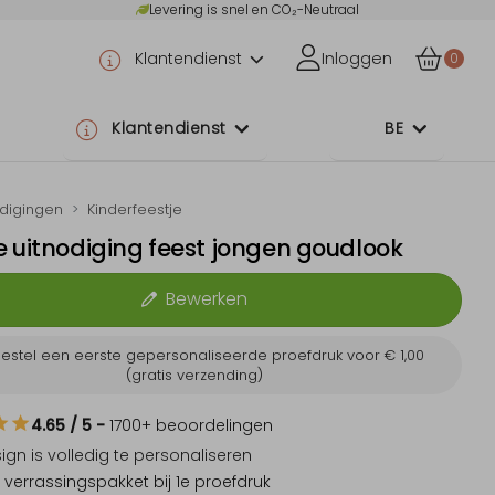
Levering is snel en CO₂-Neutraal
Klantendienst
Inloggen
0
Klantendienst
BE
odigingen
Kinderfeestje
 uitnodiging feest jongen goudlook
Bewerken
estel een eerste gepersonaliseerde proefdruk voor
€ 1,00
(gratis verzending)
4.65
/ 5
-
1700
+ beoordelingen
sign is
volledig te personaliseren
 verrassingspakket
bij 1e proefdruk