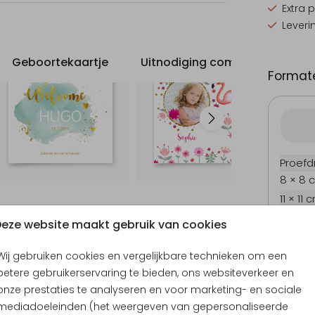
Extra 
Leveri
Geboortekaartje
Uitnodiging communie
Uit
Formate
Proefd
8 × 8 
11 × 11 
12 × 12
eze website maakt gebruik van cookies
13 × 13
15 × 15
Wij gebruiken cookies en vergelijkbare technieken om een
betere gebruikerservaring te bieden, ons websiteverkeer en
Envel
onze prestaties te analyseren en voor marketing- en sociale
mediadoeleinden (het weergeven van gepersonaliseerde