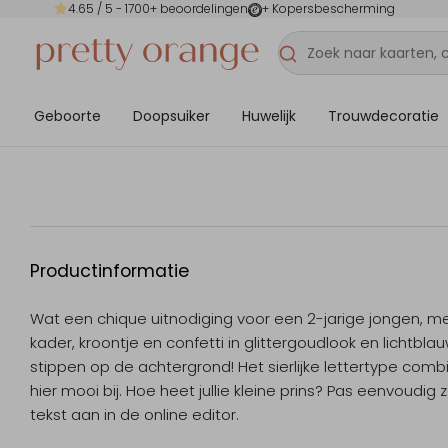
4.65
/ 5 -
1700
+ beoordelingen
+ Kopersbescherming
Geboorte
Doopsuiker
Huwelijk
Trouwdecoratie
Productinformatie
Wat een chique uitnodiging voor een 2-jarige jongen, m
kader, kroontje en confetti in glittergoudlook en lichtbla
stippen op de achtergrond! Het sierlijke lettertype comb
hier mooi bij. Hoe heet jullie kleine prins? Pas eenvoudig z
tekst aan in de online editor.