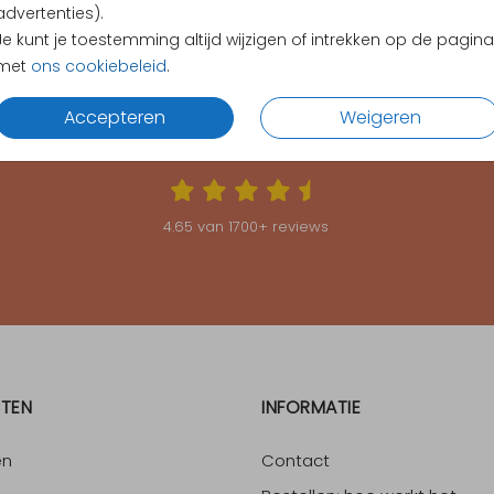
advertenties).
Je kunt je toestemming altijd wijzigen of intrekken op de pagina
met
ons cookiebeleid
.
Accepteren
Weigeren
KLANTEN BEOORDELEN ONS MET EEN
4.65
4.65
van
1700
+ reviews
TEN
INFORMATIE
en
Contact