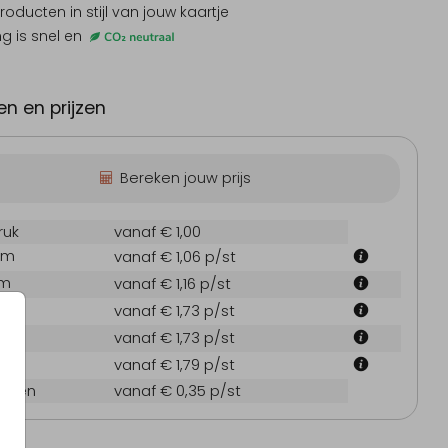
producten
in stijl van jouw kaartje
ng is snel en
nodiging jubileum
Uitnodiging verjaardag
Geboo
n en prijzen
Bereken jouw prijs
ruk
vanaf € 1,00
cm
vanaf € 1,06
p/st
cm
vanaf € 1,16
p/st
 cm
vanaf € 1,73
p/st
 cm
vanaf € 1,73
p/st
 cm
vanaf € 1,79
p/st
oppen
vanaf € 0,35
p/st