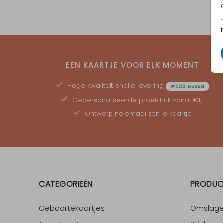
EEN KAARTJE VOOR ELK MOMENT
Hoge kwaliteit, snelle levering
Gepersonaliseerde
proefdruk
vanaf €1,-
Ontwerp helemaal zelf je kaartje
CATEGORIEËN
PRODUC
Geboortekaartjes
Omslag