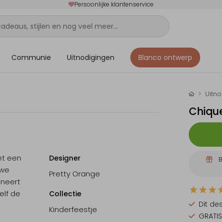
Persoonlijke klantenservice
Communie
Uitnodigingen
Blanco ontwerp
Uitn
Chique
et een
Designer
B
uwe
Pretty Orange
ineert
elf de
Collectie
Dit de
Kinderfeestje
GRATIS