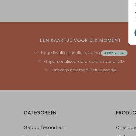
EEN KAARTJE VOOR ELK MOMENT
Hoge kwaliteit, snelle levering
Gepersonaliseerde
proefdruk
vanaf €1,-
Ontwerp helemaal zelf je kaartje
CATEGORIEËN
PRODUC
Geboortekaartjes
Omslag