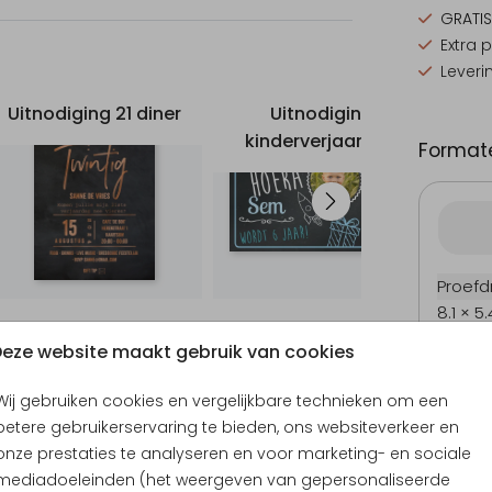
GRATIS
Extra 
Leveri
Uitnodiging 21 diner
Uitnodiging
kinderverjaardag
ki
Formate
Proefd
8.1 × 5
15 × 10
eze website maakt gebruik van cookies
17.1 × 1
Wij gebruiken cookies en vergelijkbare technieken om een
21.6 × 
betere gebruikerservaring te bieden, ons websiteverkeer en
Envel
onze prestaties te analyseren en voor marketing- en sociale
mediadoeleinden (het weergeven van gepersonaliseerde