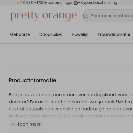
4.65
/ 5 -
1700
+ beoordelingen
+ Kopersbescherming
Geboorte
Doopsuiker
Huwelijk
Trouwdecoratie
Productinformatie
Ben je op zoek naar een stoere verjaardagskaart voor je
dochter? Dan is dit kaartje helemaal wat je zoekt! Met ro
illustraties zoals een cupcake en cadeautje op een zwar
krijtbord achtergrond. Plaats op de voorkant een mooie 
schrijf op de achterkant het verlanglijstje!
Toon meer