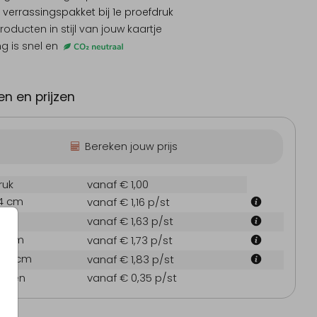
 verrassingspakket
bij 1e proefdruk
producten
in stijl van jouw kaartje
ng is snel en
Uitnodiging
Kerstkaart
Uitnodigi
nderverjaardag
n en prijzen
Bereken jouw prijs
ruk
vanaf € 1,00
.4 cm
vanaf € 1,16
p/st
 cm
vanaf € 1,63
p/st
1.4 cm
vanaf € 1,73
p/st
14.4 cm
vanaf € 1,83
p/st
oppen
vanaf € 0,35
p/st