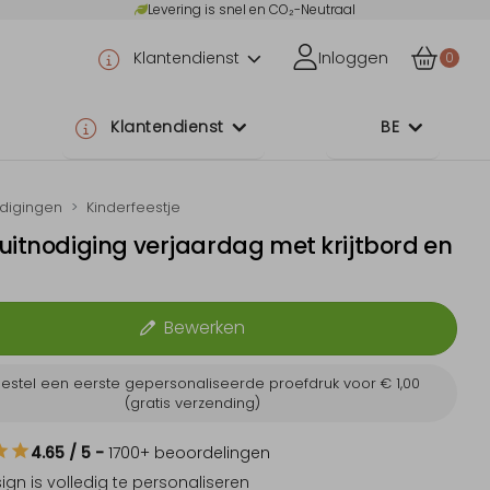
Levering is snel en CO₂-Neutraal
Klantendienst
Inloggen
0
Klantendienst
BE
odigingen
Kinderfeestje
uitnodiging verjaardag met krijtbord en
Bewerken
estel een eerste gepersonaliseerde proefdruk voor
€ 1,00
(gratis verzending)
4.65
/ 5
-
1700
+ beoordelingen
sign is
volledig te personaliseren