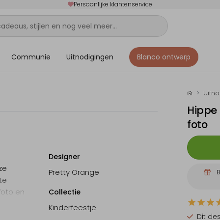
Persoonlijke klantenservice
Communie
Uitnodigingen
Blanco ontwerp
Uitn
Hippe 
foto
Designer
ze
Pretty Orange
B
te
foto en
Collectie
Kinderfeestje
Dit de