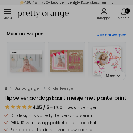
4.65
/ 5 -
1700
+ beoordelingen
+ Kopersbescherming
0
Meer ontwerpen
Alle ontwerpen
Meer
Uitnodigingen
Kinderfeestje
Hippe verjaardagskaart meisje met panterprint
4.65
/ 5
-
1700
+ beoordelingen
Dit design is
volledig te personaliseren
GRATIS verrassingspakket
bij 1e proefdruk
Extra producten
in stijl van jouw kaartje