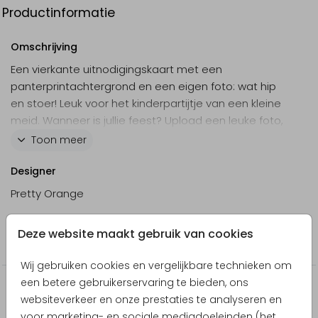
Productinformatie
Omschrijving
Een vierkante uitnodigingskaart met een
panterprintachtergrond en een eigen foto: wat hip
en stoer! Leuk voor het kinderpartijtje van een kleine
meid. Wanneer is jullie feest? Upload een leuke foto,
pas de tekst aan en je hebt een superstoere
Toon meer
uitnodiging!
Designer
Pretty Orange
Collectie
Deze website maakt gebruik van cookies
Kinderfeestje
Wij gebruiken cookies en vergelijkbare technieken om
een betere gebruikerservaring te bieden, ons
Producten die hierop lijken
websiteverkeer en onze prestaties te analyseren en
voor marketing- en sociale mediadoeleinden (het