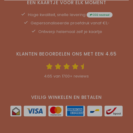
EEN KAARTJE VOOR ELK MOMENT
Op verzoek maken wij een lantaarn in de stijl van
je communiekaartje.
Hoge kwaliteit, snelle levering
Gepersonaliseerde
proefdruk
vanaf €1,-
Ontwerp helemaal zelf je kaartje
KLANTEN BEOORDELEN ONS MET EEN
4.65
4.65
van
1700
+ reviews
VEILIG WINKELEN EN BETALEN