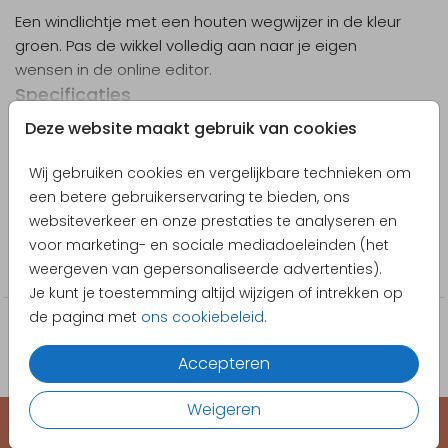
Een windlichtje met een houten wegwijzer in de kleur
groen. Pas de wikkel volledig aan naar je eigen
wensen in de online editor.
Specificaties
Toon meer
Deze website maakt gebruik van cookies
Materiaal: kalkpapier (150 g/m2) met een
prachtig melkachtig, doorschijnend effect
Designer
Wij gebruiken cookies en vergelijkbare technieken om
Elke windlicht wikkel wordt plat geleverd en is 8
Made for Moments
een betere gebruikerservaring te bieden, ons
cm hoog en 18 cm breed.
websiteverkeer en onze prestaties te analyseren en
Als hij klaar is, heeft de lantaarn een diameter
Collectie
voor marketing- en sociale mediadoeleinden (het
van 5 cm.
Communie bedankjes
weergeven van gepersonaliseerde advertenties).
In de editor wordt de zelfklevende rand grijs
Je kunt je toestemming altijd wijzigen of intrekken op
weergegeven. Plaats hier geen tekst of
de pagina met
ons cookiebeleid
.
afbeeldingen.
Je kunt hem eenvoudig zelf in elkaar zetten met
Accepteren
behulp van lijm of dubbelzijdig plakband.
De lantaarns zijn te combineren met een
Weigeren
theelichtje; Om veiligheidsredenen raden wij
echter een theelichtje op batterijen aan.