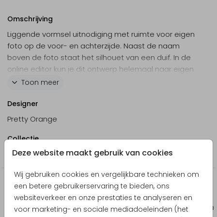
Omschrijving
Liggende vormsel uitnodiging met ruimte voor eigen
foto op de voor- en achterzijde. Naast de naam
boven de foto staat het silhouet van een duif. In de
online editor kun je dit ontwerp helemaal naar eigen
wens aanpassen.
Toon meer
Designer
Pretty Orange
Collectie
Deze website maakt gebruik van cookies
Communie
Wij gebruiken cookies en vergelijkbare technieken om
Producten die hierop lijken
een betere gebruikerservaring te bieden, ons
websiteverkeer en onze prestaties te analyseren en
Uitnodiging vormsel
Keramiek
voor marketing- en sociale mediadoeleinden (het