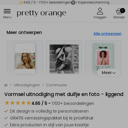
4.65
/ 5 -
1700
+ beoordelingen
+ Kopersbescherming
0
Meer ontwerpen
Alle ontwerpen
Meer
Uitnodigingen
Communie
Vormsel uitnodiging met duifje en foto - liggend
4.65
/ 5
-
1700
+ beoordelingen
Dit design is
volledig te personaliseren
GRATIS verrassingspakket
bij 1e proefdruk
Extra producten
in stijl van jouw kaartje