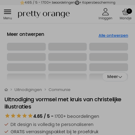
4.65
/ 5 -
1700
+ beoordelingen
+ Kopersbescherming
0
Meer ontwerpen
Alle ontwerpen
Meer
Uitnodigingen
Communie
Uitnodiging vormsel met kruis van christelijke
illustraties
4.65
/ 5
-
1700
+ beoordelingen
Dit design is
volledig te personaliseren
GRATIS verrassingspakket
bij 1e proefdruk