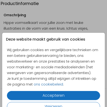
Productinformatie
Omschrijving
Hippe vormselkaart voor jullie zoon met leuke
illustraties in de vorm van een kruis. Ichtus visjes,
duiven, water, takjes en brood en wijn icoontjes in
Deze website maakt gebruik van cookies
grijs en beige vormen samen een kruis. Op de
achterkant is ruimte voor een eigen foto, maak de
Toon meer
Wij gebruiken cookies en vergelijkbare technieken om
kaart naar persoonlijke wens in de online editor.
een betere gebruikerservaring te bieden, ons
Designer
websiteverkeer en onze prestaties te analyseren en
Pretty Orange
voor marketing- en sociale mediadoeleinden (het
weergeven van gepersonaliseerde advertenties).
Collectie
Je kunt je toestemming altijd wijzigen of intrekken op
Communie
de pagina met
ons cookiebeleid
.
Accepteren
Weigeren