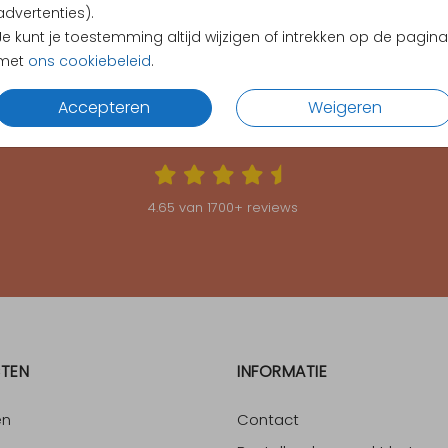
advertenties).
Je kunt je toestemming altijd wijzigen of intrekken op de pagina
met
ons cookiebeleid
.
Accepteren
Weigeren
KLANTEN BEOORDELEN ONS MET EEN
4.65
4.65
van
1700
+ reviews
TEN
INFORMATIE
en
Contact