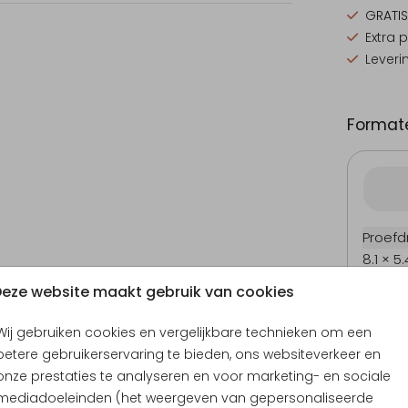
GRATIS
Extra 
Leveri
Formate
Proefd
8.1 × 5
15 × 10
eze website maakt gebruik van cookies
17.1 × 1
Wij gebruiken cookies en vergelijkbare technieken om een
21.6 × 
betere gebruikerservaring te bieden, ons websiteverkeer en
Envel
onze prestaties te analyseren en voor marketing- en sociale
mediadoeleinden (het weergeven van gepersonaliseerde