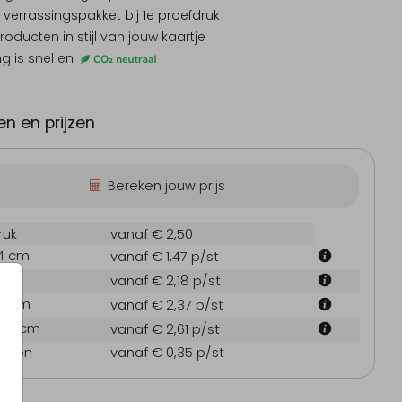
 verrassingspakket
bij 1e proefdruk
producten
in stijl van jouw kaartje
ng is snel en
n en prijzen
Bereken jouw prijs
ruk
vanaf € 2,50
.4 cm
vanaf € 1,47
p/st
 cm
vanaf € 2,18
p/st
1.4 cm
vanaf € 2,37
p/st
14.4 cm
vanaf € 2,61
p/st
oppen
vanaf € 0,35
p/st