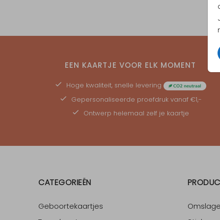
EEN KAARTJE VOOR ELK MOMENT
Hoge kwaliteit, snelle levering
Gepersonaliseerde
proefdruk
vanaf €1,-
Ontwerp helemaal zelf je kaartje
CATEGORIEËN
PRODUC
Geboortekaartjes
Omslag