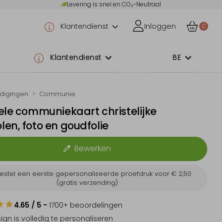
Levering is snel en CO₂-Neutraal
Klantendienst
Inloggen
0
Klantendienst
BE
odigingen
Communie
ele communiekaart christelijke
en, foto en goudfolie
Bewerken
estel een eerste gepersonaliseerde proefdruk voor
€ 2,50
(gratis verzending)
4.65
/ 5
-
1700
+ beoordelingen
sign is
volledig te personaliseren