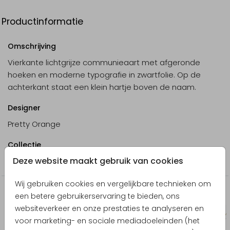
Productinformatie
Omschrijving
Vierkante lichtgrijze communieaart met afgeronde
hoeken en moderne typografie in zwartfolie. Op de
achterkant staat een klein hartje boven de naam.
Designer
Pretty Orange
Collectie
Deze website maakt gebruik van cookies
Communie
Wij gebruiken cookies en vergelijkbare technieken om
Producten die hierop lijken
een betere gebruikerservaring te bieden, ons
websiteverkeer en onze prestaties te analyseren en
Kerstkaart
voor marketing- en sociale mediadoeleinden (het