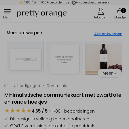
4.65
/ 5 -
1700
+ beoordelingen
+ Kopersbescherming
0
Meer ontwerpen
Alle ontwerpen
Meer
Uitnodigingen
Communie
Minimalistische communiekaart met zwartfolie
en ronde hoekjes
4.65
/ 5
-
1700
+ beoordelingen
Dit design is
volledig te personaliseren
GRATIS verrassingspakket
bij 1e proefdruk