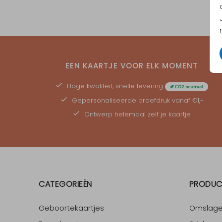
EEN KAARTJE VOOR ELK MOMENT
Hoge kwaliteit, snelle levering
Gepersonaliseerde
proefdruk
vanaf €1,-
Ontwerp helemaal zelf je kaartje
CATEGORIEËN
PRODUC
Geboortekaartjes
Omslag