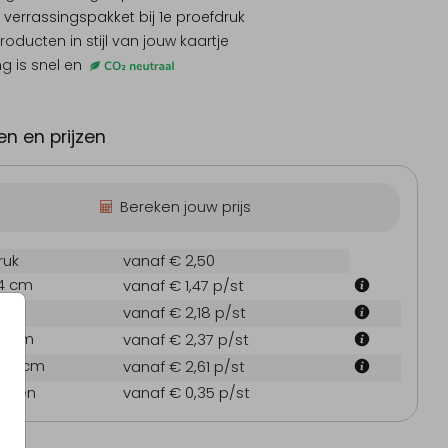
 verrassingspakket
bij 1e proefdruk
producten
in stijl van jouw kaartje
ng is snel en
n en prijzen
Bereken jouw prijs
ruk
vanaf € 2,50
.4 cm
vanaf € 1,47
p/st
 cm
vanaf € 2,18
p/st
1.4 cm
vanaf € 2,37
p/st
14.4 cm
vanaf € 2,61
p/st
oppen
vanaf € 0,35
p/st