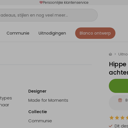
Persoonlijke klantenservice
Communie
Uitnodigingen
Blanco ontwerp
Uitn
Hippe 
achte
Designer
rtypes
Made for Moments
B
 naar
Collectie
Communie
Dit de