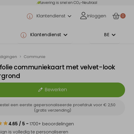
Levering is snel en CO₂-Neutraal
Klantendienst
Inloggen
0
Klantendienst
BE
odigingen
Communie
folie communiekaart met velvet-look
rgrond
Bewerken
estel een eerste gepersonaliseerde proefdruk voor
€ 2,50
(gratis verzending)
4.65
/ 5
-
1700
+ beoordelingen
sign is
volledig te personaliseren