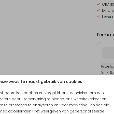
GRATIS
Extra 
Leveri
Formate
Proefd
8.1 × 5
15 × 10
eze website maakt gebruik van cookies
17.1 × 1
Wij gebruiken cookies en vergelijkbare technieken om een
21.6 × 
betere gebruikerservaring te bieden, ons websiteverkeer en
Envel
onze prestaties te analyseren en voor marketing- en sociale
mediadoeleinden (het weergeven van gepersonaliseerde