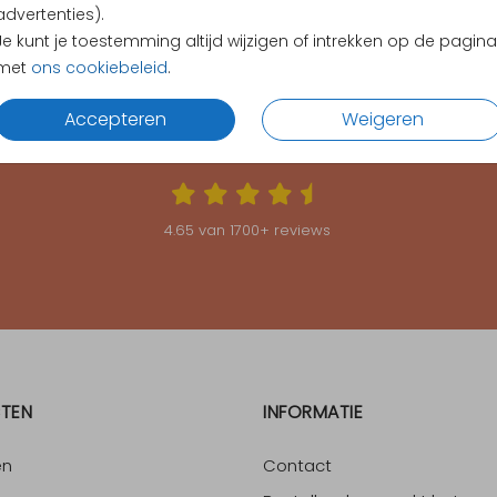
advertenties).
Je kunt je toestemming altijd wijzigen of intrekken op de pagina
met
ons cookiebeleid
.
Accepteren
Weigeren
KLANTEN BEOORDELEN ONS MET EEN
4.65
4.65
van
1700
+ reviews
TEN
INFORMATIE
en
Contact