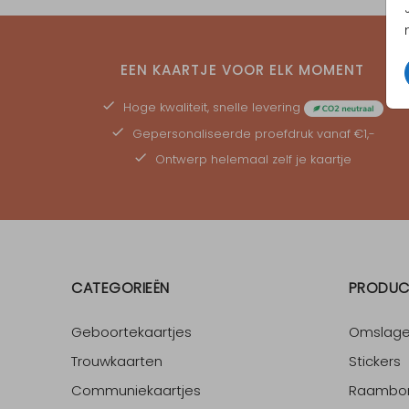
EEN KAARTJE VOOR ELK MOMENT
Hoge kwaliteit, snelle levering
Gepersonaliseerde
proefdruk
vanaf €1,-
Ontwerp helemaal zelf je kaartje
CATEGORIEËN
PRODUC
Geboortekaartjes
Omslag
Trouwkaarten
Stickers
Communiekaartjes
Raambo