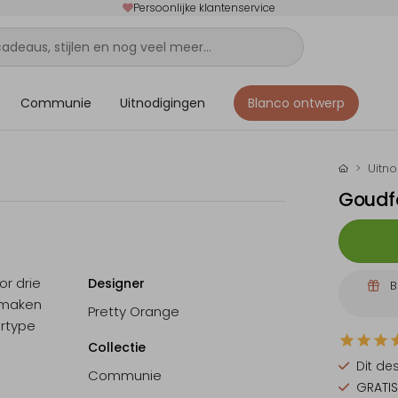
Persoonlijke klantenservice
Communie
Uitnodigingen
Blanco ontwerp
Uitn
Goudfo
or drie
Designer
B
n maken
Pretty Orange
ertype
Collectie
Dit de
Communie
GRATIS