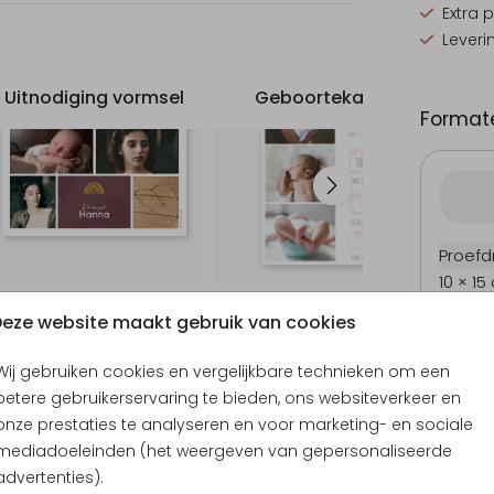
Extra 
Leveri
Uitnodiging vormsel
Geboortekaart
Uit
Formate
Proefd
10 × 15
11.4 × 1
eze website maakt gebruik van cookies
14.4 × 
Envel
Wij gebruiken cookies en vergelijkbare technieken om een
betere gebruikerservaring te bieden, ons websiteverkeer en
onze prestaties te analyseren en voor marketing- en sociale
mediadoeleinden (het weergeven van gepersonaliseerde
advertenties).