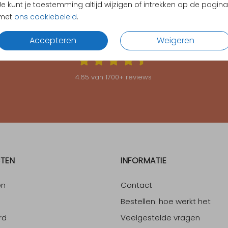
Je kunt je toestemming altijd wijzigen of intrekken op de pagina
met
ons cookiebeleid
.
KLANTEN BEOORDELEN ONS MET EEN
4.65
Accepteren
Weigeren
4.65
van
1700
+ reviews
TEN
INFORMATIE
en
Contact
Bestellen: hoe werkt het
rd
Veelgestelde vragen