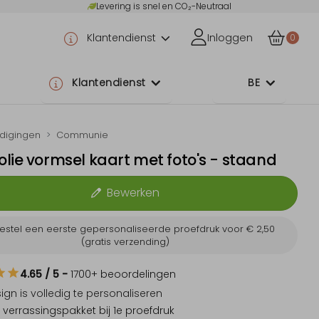
Levering is snel en CO₂-Neutraal
Klantendienst
Inloggen
0
Klantendienst
BE
odigingen
Communie
lie vormsel kaart met foto's - staand
Bewerken
estel een eerste gepersonaliseerde proefdruk voor
€ 2,50
(gratis verzending)
4.65
/ 5
-
1700
+ beoordelingen
sign is
volledig te personaliseren
 verrassingspakket
bij 1e proefdruk