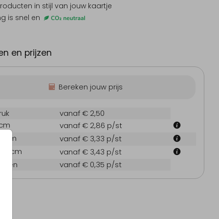
producten
in stijl van jouw kaartje
ng is snel en
nodiging jubileum
Uitnodi
n en prijzen
Bereken jouw prijs
ruk
vanaf € 2,50
 cm
vanaf € 2,86
p/st
7.1 cm
vanaf € 3,33
p/st
21.6 cm
vanaf € 3,43
p/st
oppen
vanaf € 0,35
p/st