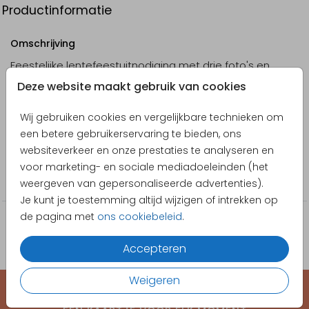
Productinformatie
Omschrijving
Feestelijke lentefeestuitnodiging met drie foto's en
gouden elementen.
Deze website maakt gebruik van cookies
Designer
Wij gebruiken cookies en vergelijkbare technieken om
Pretty Orange
een betere gebruikerservaring te bieden, ons
websiteverkeer en onze prestaties te analyseren en
Collectie
voor marketing- en sociale mediadoeleinden (het
Communie
weergeven van gepersonaliseerde advertenties).
Je kunt je toestemming altijd wijzigen of intrekken op
de pagina met
ons cookiebeleid
.
Accepteren
Weigeren