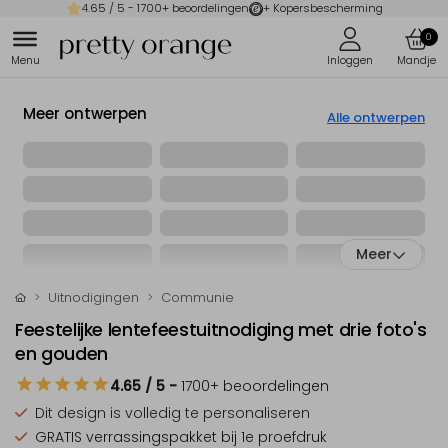
4.65
/ 5 -
1700
+ beoordelingen
+ Kopersbescherming
0
Meer ontwerpen
Alle ontwerpen
Meer
Uitnodigingen
Communie
Feestelijke lentefeestuitnodiging met drie foto's
en gouden
4.65
/ 5
-
1700
+ beoordelingen
Dit design is
volledig te personaliseren
GRATIS verrassingspakket
bij 1e proefdruk