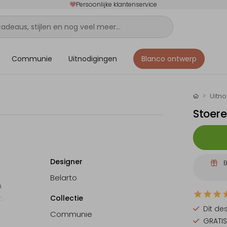
Persoonlijke klantenservice
Communie
Uitnodigingen
Blanco ontwerp
Uitn
Stoer
Designer
B
Belarto
n
.
Collectie
Dit de
in de
Communie
GRATIS