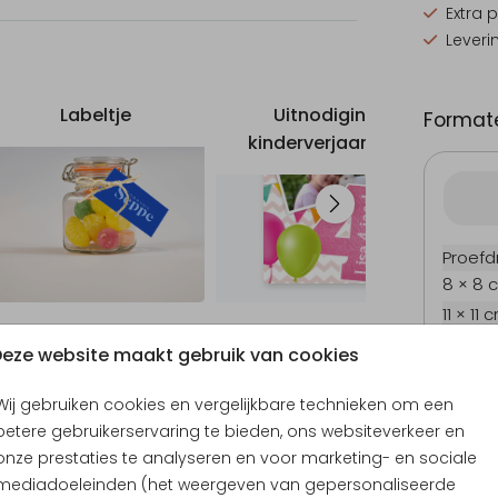
Extra 
Leveri
Labeltje
Uitnodiging
Uit
Formate
kinderverjaardag
Proefd
8 × 8 
11 × 11 
12 × 12
eze website maakt gebruik van cookies
13 × 13
15 × 15
Wij gebruiken cookies en vergelijkbare technieken om een
betere gebruikerservaring te bieden, ons websiteverkeer en
Envel
onze prestaties te analyseren en voor marketing- en sociale
mediadoeleinden (het weergeven van gepersonaliseerde