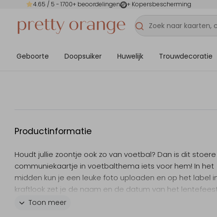
4.65
/ 5 -
1700
+ beoordelingen
+ Kopersbescherming
Geboorte
Doopsuiker
Huwelijk
Trouwdecoratie
Productinformatie
Houdt jullie zoontje ook zo van voetbal? Dan is dit stoere
communiekaartje in voetbalthema iets voor hem! In het
midden kun je een leuke foto uploaden en op het label i
kraftlook zet je de naam en de datum van het lentefeest
Alleen nog de tekst op de achterkant persoonlijk maken 
Toon meer
editor en de kaart is klaar om te versturen!