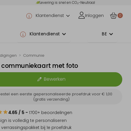
Levering is snel en CO₂-Neutraal
Klantendienst
Inloggen
0
Klantendienst
BE
odigingen
Communie
e communiekaart met foto
Bewerken
estel een eerste gepersonaliseerde proefdruk voor
€ 1,00
(gratis verzending)
4.65
/ 5
-
1700
+ beoordelingen
sign is
volledig te personaliseren
 verrassingspakket
bij 1e proefdruk