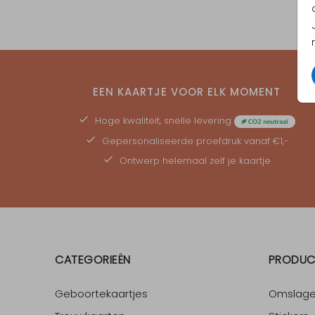
EEN KAARTJE VOOR ELK MOMENT
Hoge kwaliteit, snelle levering
Gepersonaliseerde
proefdruk
vanaf €1,-
Ontwerp helemaal zelf je kaartje
CATEGORIEËN
PRODUC
Geboortekaartjes
Omslag