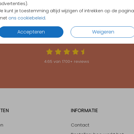
advertenties).
Je kunt je toestemming altijd wijzigen of intrekken op de pagina
met
ons cookiebeleid
.
Accepteren
Weigeren
KLANTEN BEOORDELEN ONS MET EEN
4.65
4.65
van
1700
+ reviews
TEN
INFORMATIE
en
Contact