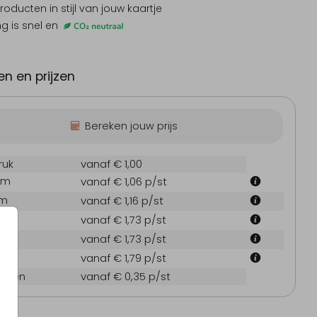
producten
in stijl van jouw kaartje
ng is snel en
nodiging jubileum
Labeltje
L
n en prijzen
Bereken jouw prijs
ruk
vanaf € 1,00
cm
vanaf € 1,06
p/st
cm
vanaf € 1,16
p/st
 cm
vanaf € 1,73
p/st
 cm
vanaf € 1,73
p/st
 cm
vanaf € 1,79
p/st
oppen
vanaf € 0,35
p/st