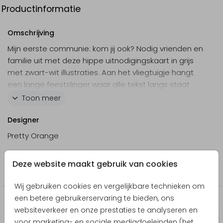
Productinformatie
Omschrijving
Mijn eerste communie: kom jij ook? Nodig vrienden en
familie uit met deze hippe uitnodigingskaart in grijs
met zwart-wit illustraties. Aan het vliegtuigje hangt
een lange feestslinger waar alle tekst langs staat
met toffe labels. Op de achtergrond zijn kleine
Toon meer
sterretjes te zien.
Designer
Pretty Orange
Collectie
Deze website maakt gebruik van cookies
Communie
Wij gebruiken cookies en vergelijkbare technieken om
een betere gebruikerservaring te bieden, ons
Producten die hierop lijken
websiteverkeer en onze prestaties te analyseren en
voor marketing- en sociale mediadoeleinden (het