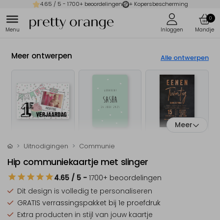
4.65
/ 5 -
1700
+ beoordelingen
+ Kopersbescherming
0
Meer ontwerpen
Alle ontwerpen
Meer
Uitnodigingen
Communie
Hip communiekaartje met slinger
4.65
/ 5
-
1700
+ beoordelingen
Dit design is
volledig te personaliseren
GRATIS verrassingspakket
bij 1e proefdruk
Extra producten
in stijl van jouw kaartje